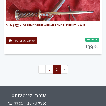
SW353 - Miséricorde Renaissance, début XVIe...
En stock
Ajouter au panier
139 €
‹
1
2
›
Contactez-nous
33 (0) 4 26 46 73 10