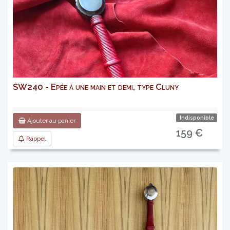
SW240 - Epée à une main et demi, type Cluny
Indisponible
Ajouter au panier
159 €
Rappel