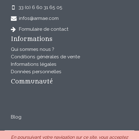
33 (0) 6 60 31 65 05
infos@armae.com
Formulaire de contact
Informations
Qui sommes nous ?
Conditions générales de vente
Informations légales
Données personnelles
Communauté
Blog
En poursuivant votre navigation sur ce site, vous acceptez
ARMAE est une SAS au capital de 28850€ inscrite au RCS