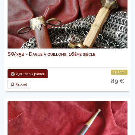
SW352 - Dague à quillons, 16ème siècle
15 sem.
Ajouter au panier
89 €
Rappel