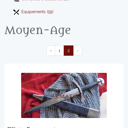
Equipements (59)
Moyen-Age
‹
1
2
›