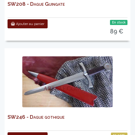
SW208 - Dague Guingate
En stock
Ajouter au panier
89 €
SW246 - Dague gothique