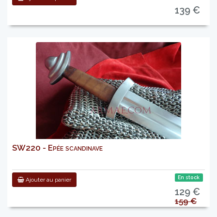
139 €
SW220 - Epée scandinave
En stock
Ajouter au panier
129 €
159 €