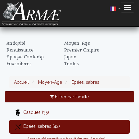
Togg
navig
Antiquité
Moyen-Age
Renaissance
Premier Empire
Epoque Contemp.
Japon
Fournitures
Tentes
Accueil
Moyen-Age
Epées, sabres
Filtrer par famille
Casques (35)
Epées, sabres (42)