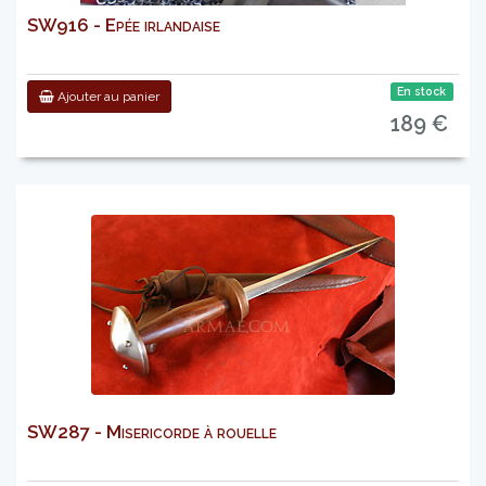
SW916 - Epée irlandaise
En stock
Ajouter au panier
189 €
SW287 - Misericorde à rouelle