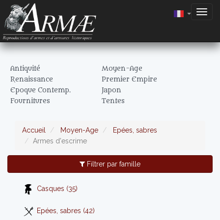
Togg
navig
Antiquité
Moyen-Age
Renaissance
Premier Empire
Epoque Contemp.
Japon
Fournitures
Tentes
Accueil
Moyen-Age
Epées, sabres
Armes d'escrime
Filtrer par famille
Casques (35)
Epées, sabres (42)