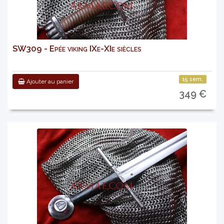
SW309 - Epée viking IXe-XIe siècles
15 sem.
Ajouter au panier
349 €