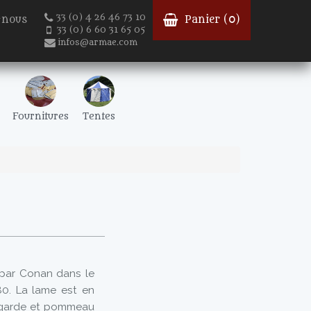
33 (0) 4 26 46 73 10
-nous
Panier (
0
)
33 (0) 6 60 31 65 05
infos@armae.com
Fournitures
Tentes
e par Conan dans le
0. La lame est en
, garde et pommeau