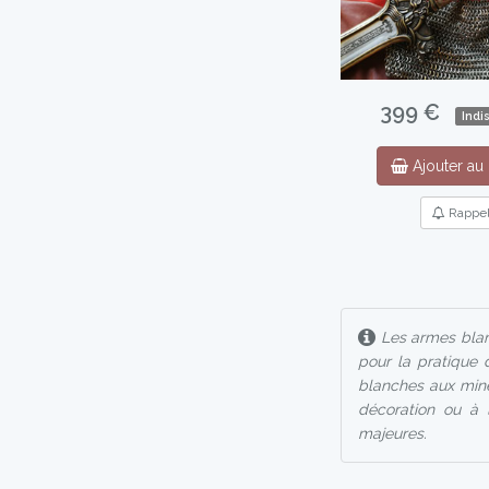
399 €
Indi
Ajouter au 
Rappe
Les armes blan
pour la pratique 
blanches aux mine
décoration ou à l
majeures.