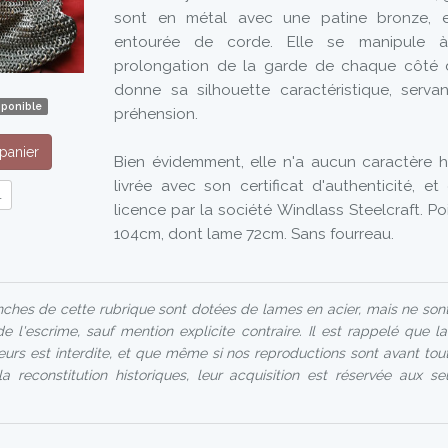
sont en métal avec une patine bronze, e
entourée de corde. Elle se manipule 
prolongation de la garde de chaque côté d
donne sa silhouette caractéristique, serv
sponible
préhension.
panier
Bien évidemment, elle n'a aucun caractère hi
livrée avec son certificat d'authenticité, e
l
licence par la société Windlass Steelcraft. Po
104cm, dont lame 72cm. Sans fourreau.
ches de cette rubrique sont dotées de lames en acier, mais ne son
de l'escrime, sauf mention explicite contraire. Il est rappelé que l
urs est interdite, et que même si nos reproductions sont avant tout
a reconstitution historiques, leur acquisition est réservée aux s