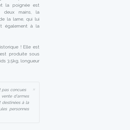
t la poignée est
à deux mains, la
e la lame, qui lui
ant également à la
storique ! Elle est
t est produite sous
ids 3.5kg, longueur
×
t pas concues
a vente d'armes
 destinées à la
eules personnes