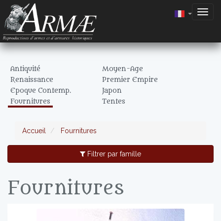
Togg
navig
Antiquité
Moyen-Age
Renaissance
Premier Empire
Epoque Contemp.
Japon
Fournitures
Tentes
Accueil
Fournitures
Filtrer par famille
Fournitures