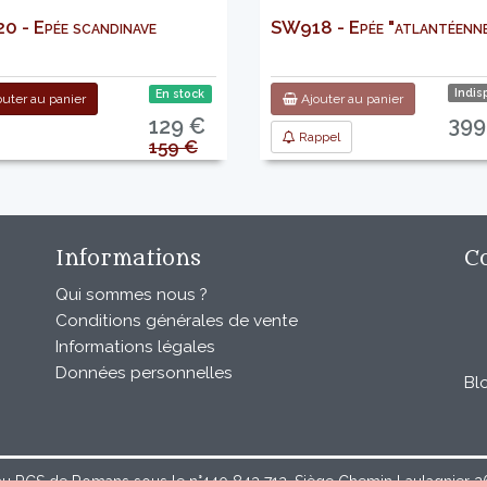
 - Epée scandinave
SW918 - Epée "atlantéenn
Indis
En stock
uter au panier
Ajouter au panier
399
129 €
Rappel
159 €
Informations
C
Qui sommes nous ?
Conditions générales de vente
Informations légales
Données personnelles
Bl
au RCS de Romans sous le n°440 843 712. Siège Chemin Laulagnier 267