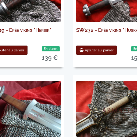
 - Epée viking "Hersir"
SW232 - Epée viking "Husk
En stock
En
uter au panier
Ajouter au panier
139 €
1