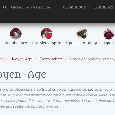
Promotions
Contactez
Renaissance
Premier Empire
Epoque Contemp.
Japon
eil
Moyen-Age
Epées, sabres
Armes décoratives hautMo
yen-Age
 armes blanches de cette rubrique sont dotées de lames en acier, 
rime, sauf mention explicite contraire. Il est rappelé que la vente d'
si nos reproductions sont avant tout destinées à la décoration ou à la
vée aux seules personnes majeures.