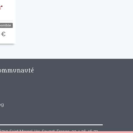
e"
ponible
 €
ommunauté
og
40 Saint Marcel-lès-Sauzet, France, 33 4 26 46 73