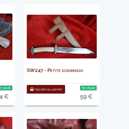
SW247 - Petite scramasax
n stock
En stock
Ajouter au panier
4 €
59 €