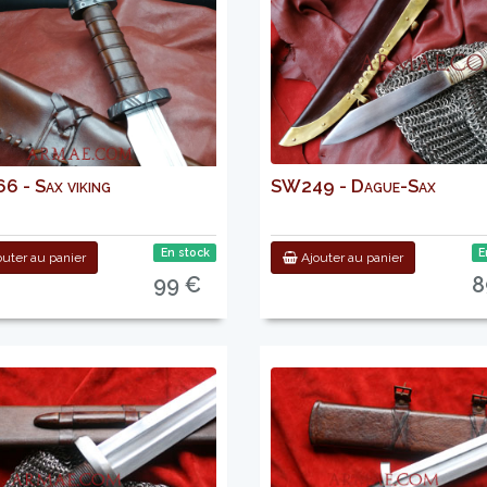
 - Sax viking
SW249 - Dague-Sax
En stock
E
uter au panier
Ajouter au panier
99 €
8