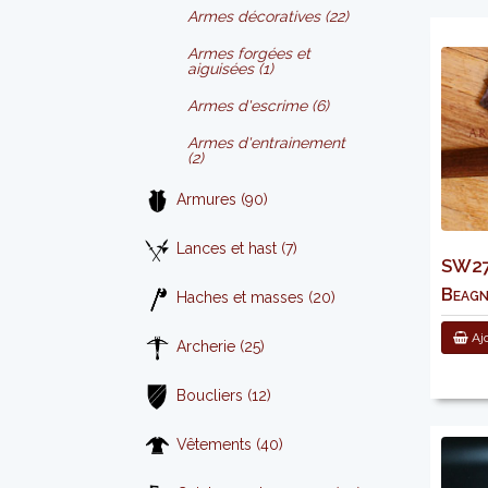
Armes décoratives (22)
Armes forgées et
aiguisées (1)
Armes d'escrime (6)
Armes d'entrainement
(2)
Armures (90)
Lances et hast (7)
SW276
Beag
Haches et masses (20)
Ajo
Archerie (25)
Boucliers (12)
Vêtements (40)