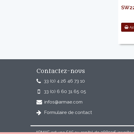
SW220
Ajo
Contactez-nous
33 (0) 4 26 46 73 10
33 (0) 6 60 31 65 05
infos@armae.com
Formulaire de contact
ARMAE est une SAS au capital de 28850€ inscrite 