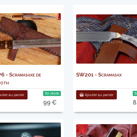
 - Scramasaxe de
SW201 - Scramasax
noth
En stock
E
uter au panier
Ajouter au panier
99 €
8