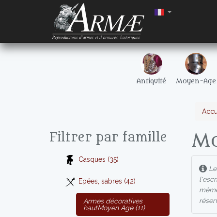
Antiquité
Moyen-Age
Accu
Mo
Filtrer par famille
Casques (35)
Les
l'esc
Epées, sabres (42)
même 
réser
Armes décoratives
hautMoyen Age (11)