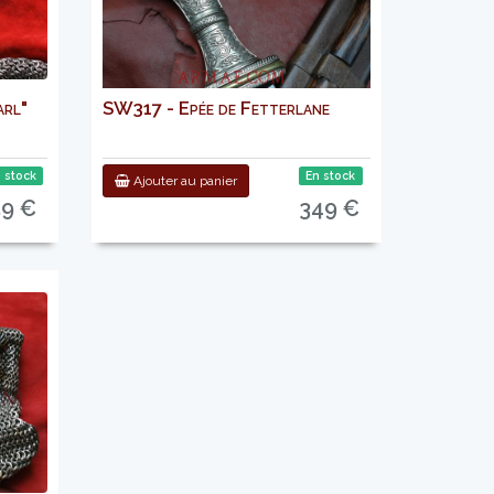
arl"
SW317 - Epée de Fetterlane
 stock
En stock
Ajouter au panier
59 €
349 €