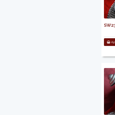
SW239
Ajo