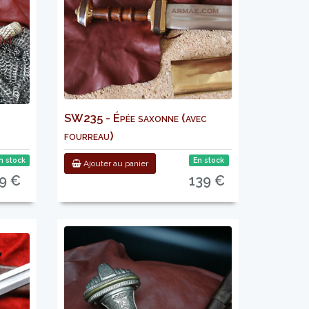
SW235 - Épée saxonne (avec
fourreau)
n stock
En stock
Ajouter au panier
9 €
139 €