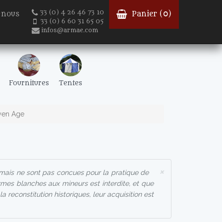
33 (0) 4 26 46 73 10
-nous
Panier (
0
)
33 (0) 6 60 31 65 05
infos@armae.com
Fournitures
Tentes
yen Age
×
mais ne sont pas concues pour la pratique de
armes blanches aux mineurs est interdite, et que
 reconstitution historiques, leur acquisition est