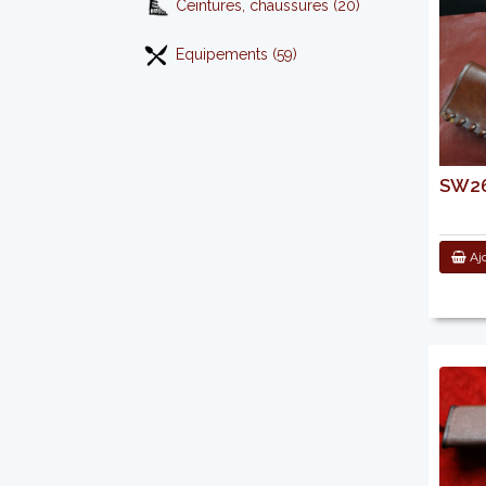
Ceintures, chaussures (20)
Equipements (59)
SW266
Ajo