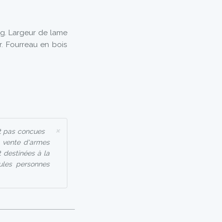
g. Largeur de lame
r. Fourreau en bois
×
t pas concues
a vente d'armes
 destinées à la
eules personnes