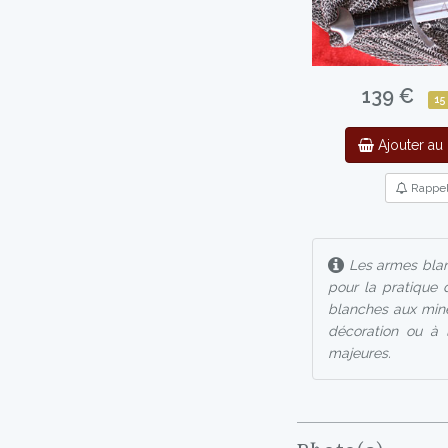
139 €
15
Ajouter au 
Rappe
Les armes blan
pour la pratique 
blanches aux mine
décoration ou à l
majeures.