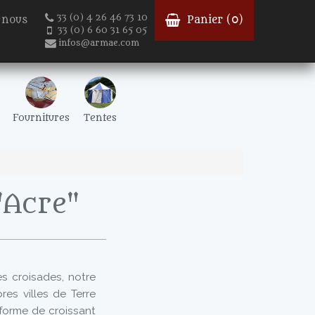
33 (0) 4 26 46 73 10
-nous
Panier (
0
)
33 (0) 6 60 31 65 05
infos@armae.com
Fournitures
Tentes
'Acre"
s croisades, notre
es villes de Terre
forme de croissant