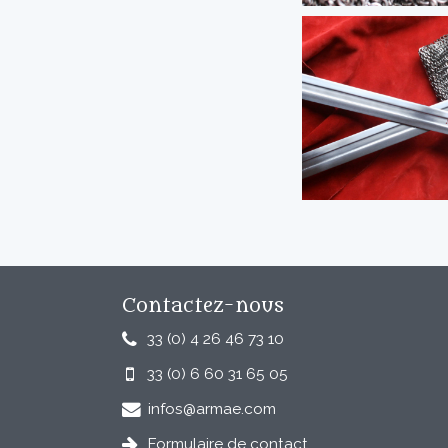
Contactez-nous
33 (0) 4 26 46 73 10
33 (0) 6 60 31 65 05
infos@armae.com
Formulaire de contact