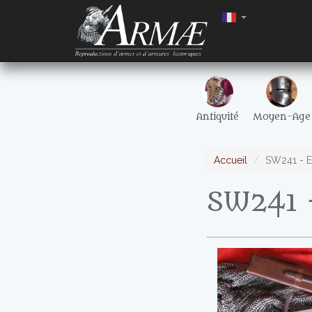
Antiquité
Moyen-Age
Accueil
SW241 - Ep
SW241 -