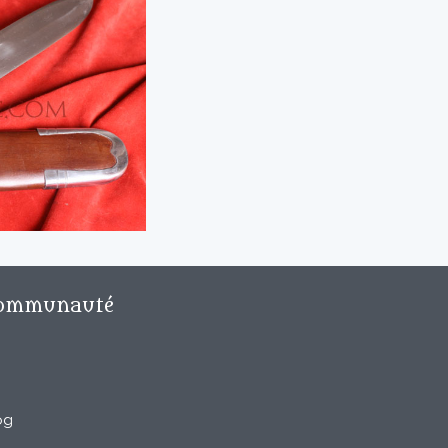
ommunauté
og