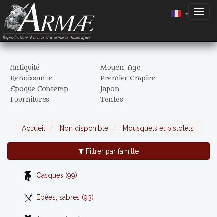
Togg
navig
Antiquité
Moyen-Age
Renaissance
Premier Empire
Epoque Contemp.
Japon
Fournitures
Tentes
Accueil
Non disponible
Mousquets et pistolets
Filtrer par famille
Casques (99)
Epées, sabres (93)