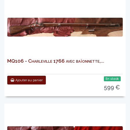
MQ106 - Charleville 1766 avec baïonnette,...
En stock
Ajouter au panier
599 €