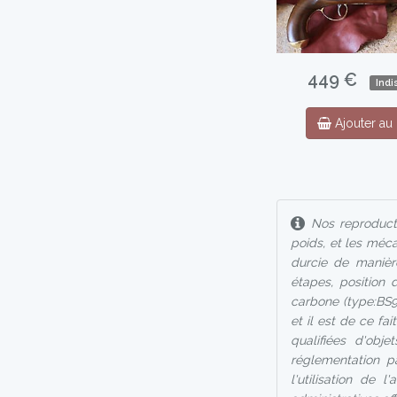
449 €
Indi
Ajouter au 
Nos reproducti
poids, et les méc
durcie de manièr
étapes, position 
carbone (type:BS9
et il est de ce fa
qualifiées d'ob
réglementation p
l'utilisation de 