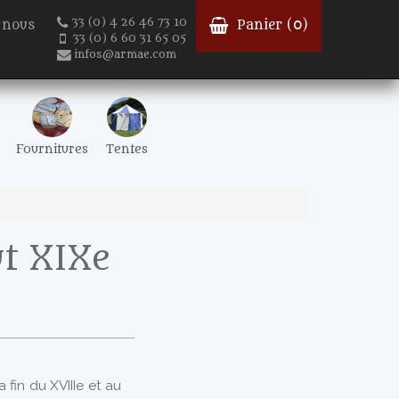
33 (0) 4 26 46 73 10
-nous
Panier (
0
)
33 (0) 6 60 31 65 05
infos@armae.com
Fournitures
Tentes
ut XIXe
 fin du XVIIIe et au