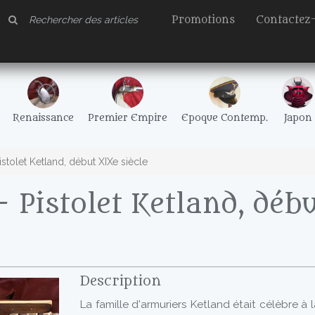
Promotions
Contactez
Renaissance
Premier Empire
Epoque Contemp.
Japon
stolet Ketland, début XIXe siècle
 Pistolet Ketland, déb
Description
La famille d'armuriers Ketland était célèbre à la