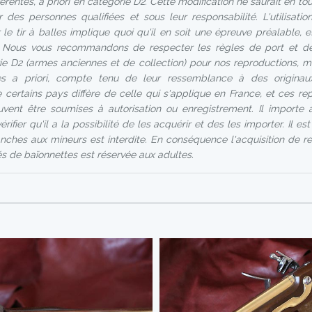
férentes, a priori en catégorie D2. Cette modification ne saurait en to
r des personnes qualifiées et sous leur responsabilité. L'utilisati
le tir à balles implique quoi qu'il en soit une épreuve préalable, 
 Nous vous recommandons de respecter les règles de port et de
e D2 (armes anciennes et de collection) pour nos reproductions, m
s a priori, compte tenu de leur ressemblance à des originaux.
 certains pays diffère de celle qui s'applique en France, et ces re
uvent être soumises à autorisation ou enregistrement. Il importe 
rifier qu'il a la possibilité de les acquérir et des les importer. Il e
nches aux mineurs est interdite. En conséquence l'acquisition de r
 de baïonnettes est réservée aux adultes.