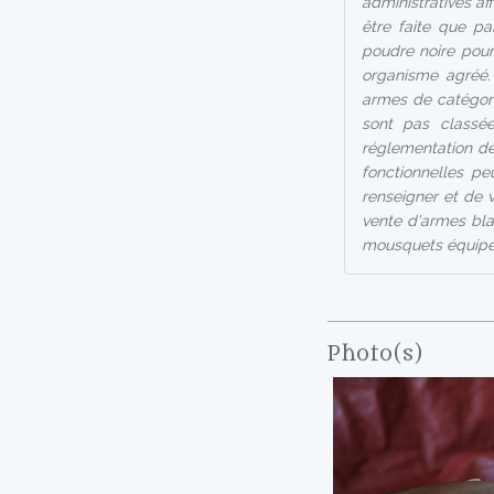
administratives af
être faite que pa
poudre noire pour 
organisme agréé.
armes de catégori
sont pas classée
réglementation de
fonctionnelles pe
renseigner et de vé
vente d'armes bla
mousquets équipés
Photo(s)