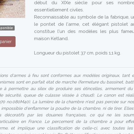
début du XIXe siècle pour ses nombreus
essentiellement civiles.
Reconnaissable au symbole de la fabrique, un
le pontet de l'arme, cet élégant pistolet 
sponible
constitue l'un des modèles les plus fameu
maison Ketland.
panier
Longueur du pistolet 37 cm, poids 1,1 kg.
ons d'armes à feu sont conformes aux modèles originaux, tant en
anismes sont en parfait état de marche (fermeture du bassinet, batt
e à permettre au silex de produire ses étincelles, armement du
de sécurité, queue de culasse vissée à chaud). Le canon est réal
70 no.080M40). La lumière de la chambre n'est pas percée sur nos
it impossible d'enflammer la poudre de la chambre, ni de tirer. Elles
jets décoratifs par les douanes françaises, ce qui ne les so
articulière en France. Le percement de la chambre a pour effe
l'arme, et implique une classification de celle-ci, avec toutes l