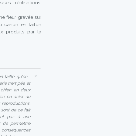
es réalisations,
e fleur gravée sur
au canon en laiton
x produits par la
×
 taille qu'en
erie trempée et
 chien en deux
isé en acier au
 reproductions,
 sont de ce fait
umet pas à une
t de permettre
es conséquences