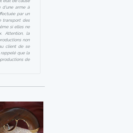
ut état de cause
on d'une arme à
effectuée par un
 transport des
ême si elles ne
 Attention, la
productions non
au client de se
st rappelé que la
eproductions de