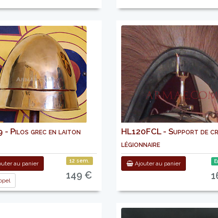
 - Pilos grec en laiton
HL120FCL - Support de cr
légionnaire
12 sem.
E
uter au panier
Ajouter au panier
149 €
1
pel