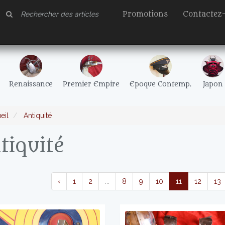
Promotions
Contactez
Renaissance
Premier Empire
Epoque Contemp.
Japon
eil
Antiquité
tiquité
‹
1
2
...
8
9
10
11
12
13