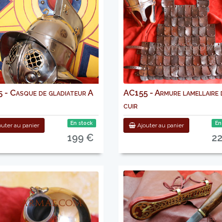
 - Casque de gladiateur A
AC155 - Armure lamellaire 
cuir
En stock
En
uter au panier
Ajouter au panier
199 €
2