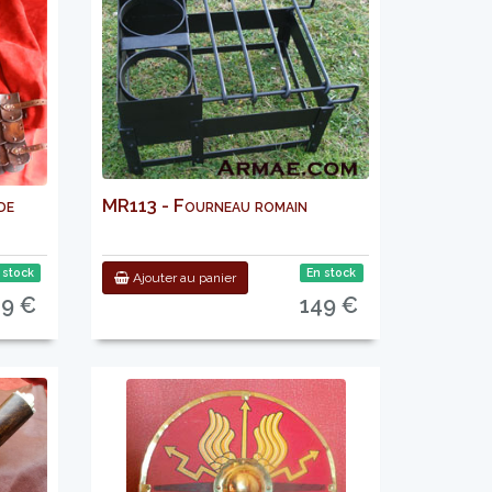
de
MR113 - Fourneau romain
 stock
En stock
Ajouter au panier
29 €
149 €