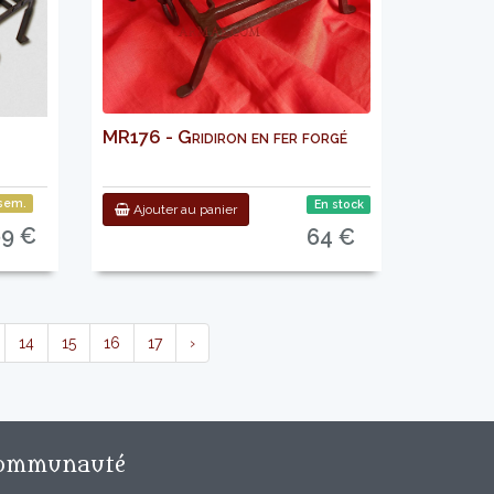
MR176 - Gridiron en fer forgé
sem.
En stock
Ajouter au panier
69 €
64 €
14
15
16
17
›
ommunauté