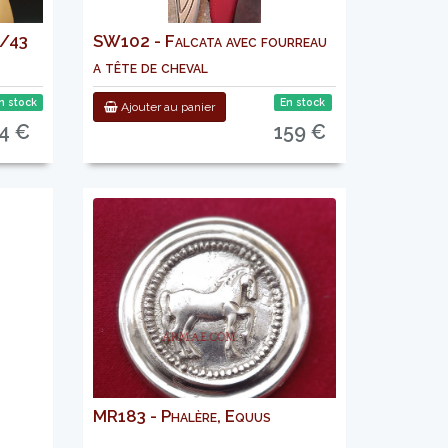
2/43
SW102 - Falcata avec fourreau
a tête de cheval
n stock
En stock
Ajouter au panier
4 €
159 €
MR183 - Phalère, Equus