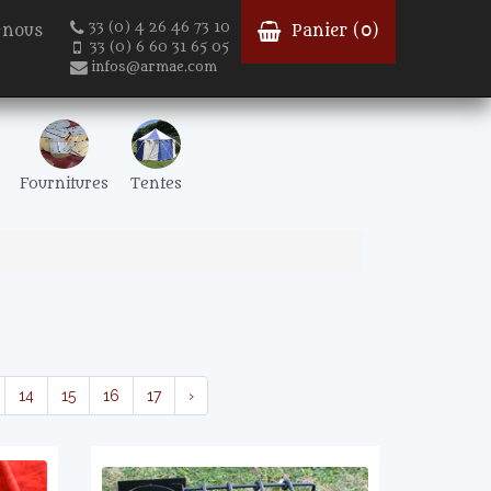
33 (0) 4 26 46 73 10
-nous
Panier (
0
)
33 (0) 6 60 31 65 05
infos@armae.com
Fournitures
Tentes
14
15
16
17
›