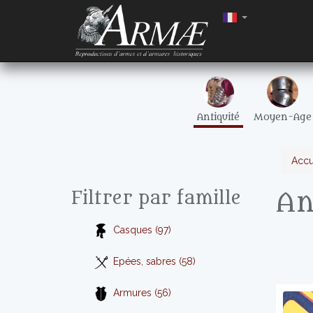
Antiquité
Moyen-Age
Accu
An
Filtrer par famille
Casques (97)
Epées, sabres (58)
Armures (56)