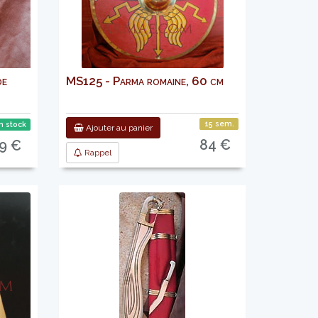
de
MS125 - Parma romaine, 60 cm
15 sem.
n stock
Ajouter au panier
84 €
9 €
Rappel