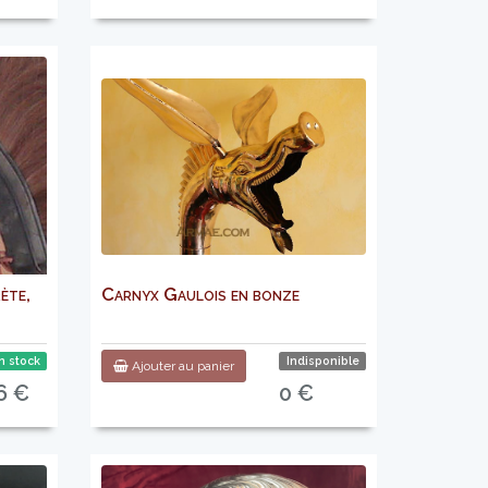
ète,
Carnyx Gaulois en bonze
n stock
Indisponible
Ajouter au panier
6 €
0 €