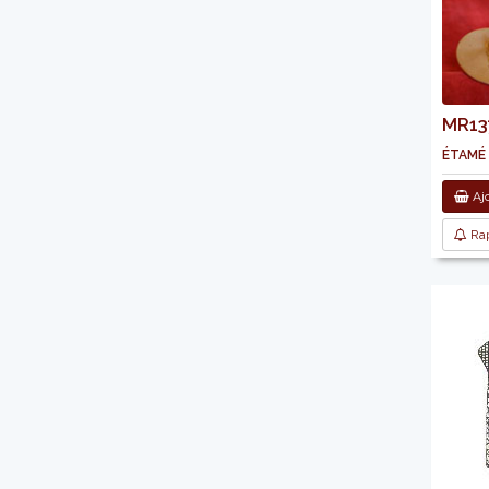
MR137
étamé
Ajo
Rap