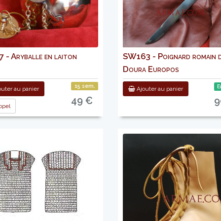
 - Aryballe en laiton
SW163 - Poignard romain 
Doura Europos
15 sem.
E
uter au panier
Ajouter au panier
49 €
9
pel