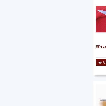
SP174
Ajo