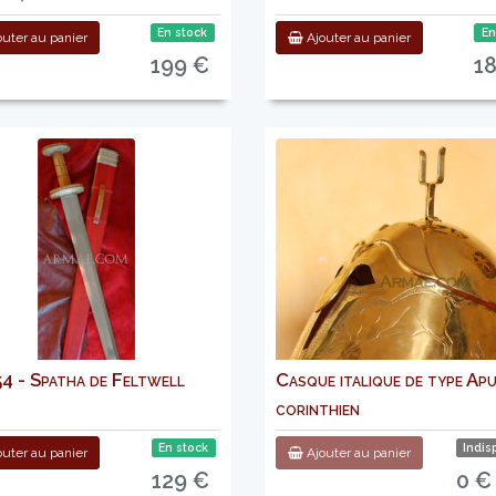
En stock
En
uter au panier
Ajouter au panier
199 €
1
 - Spatha de Feltwell
Casque italique de type Ap
corinthien
En stock
Indis
uter au panier
Ajouter au panier
129 €
0 €