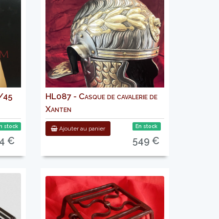
4/45
HL087 - Casque de cavalerie de
Xanten
n stock
En stock
Ajouter au panier
4 €
549 €