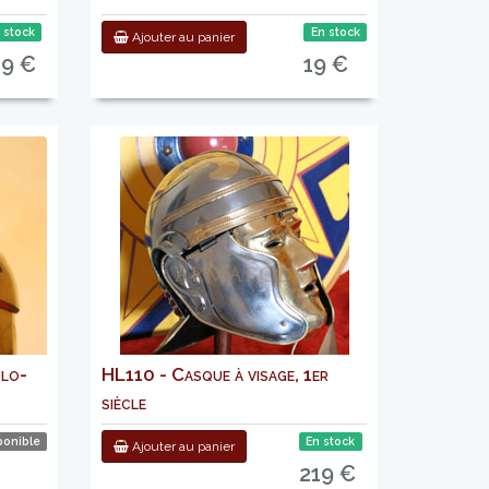
 stock
En stock
Ajouter au panier
89 €
19 €
ulo-
HL110 - Casque à visage, 1er
siècle
ponible
En stock
Ajouter au panier
219 €