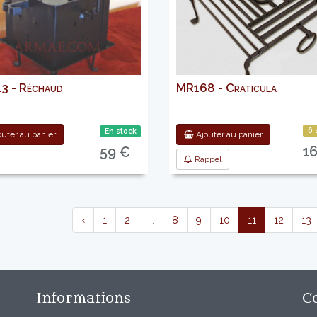
3 - Réchaud
MR168 - Craticula
6 
En stock
uter au panier
Ajouter au panier
1
59 €
Rappel
‹
1
2
...
8
9
10
11
12
13
Informations
C