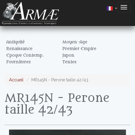
Togg
navig
Antiquité
Moyen-Age
Renaissance
Premier Empire
Epoque Contemp.
Japon
Fournitures
Tentes
Accueil
MR145N - Perone taille 42/43
MR145N - Perone
taille 42/43