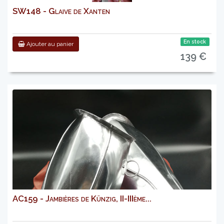
SW148 - Glaive de Xanten
En stock
Ajouter au panier
139 €
AC159 - Jambières de Künzig, II-IIIème...