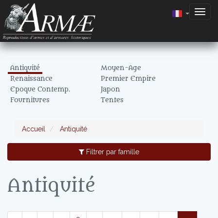
Togg
navig
Antiquité
Moyen-Age
Renaissance
Premier Empire
Epoque Contemp.
Japon
Fournitures
Tentes
Accueil
Antiquité
Filtrer par famille
Antiquité