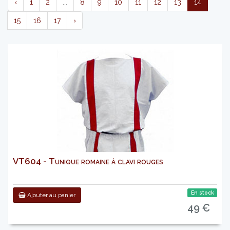
‹
1
2
...
8
9
10
11
12
13
14
15
16
17
›
VT604 - Tunique romaine à clavi rouges
En stock
Ajouter au panier
49 €