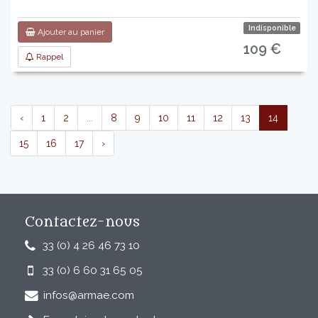
Indisponible
Ajouter au panier
109 €
Rappel
‹
1
2
...
8
9
10
11
12
13
14
15
16
17
›
Contactez-nous
33 (0) 4 26 46 73 10
33 (0) 6 60 31 65 05
infos@armae.com