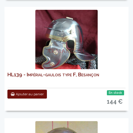
HL139 - Impérial-gaulois type F, Besançon
En stock
Ajouter au panier
144 €