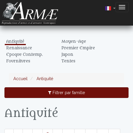
Togg
navig
Antiquité
Moyen-Age
Renaissance
Premier Empire
Epoque Contemp.
Japon
Fournitures
Tentes
Accueil
Antiquité
Filtrer par famille
Antiquité