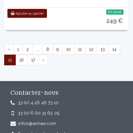
En stock
Ajouter au panier
249 €
‹
1
2
...
8
9
10
11
12
13
14
15
16
17
›
Contactez-nous
33 (0) 4 26 46 73 10
33 (0) 6 60 31 65 05
infos@armae.com