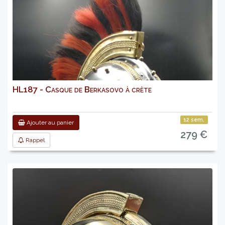
HL187 - Casque de Berkasovo à crète
12 sem.
Ajouter au panier
279 €
Rappel