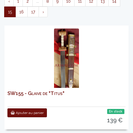
‹
1
2
...
8
9
10
11
12
13
14
15
16
17
›
SW155 - Glaive de "Titus"
En stock
Ajouter au panier
139 €