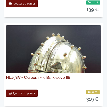
En stock
Ajouter au panier
139 €
HL158V - Casque type Berkasovo IIB
10 sem.
Ajouter au panier
319 €