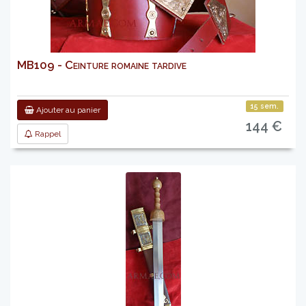
MB109 - Ceinture romaine tardive
15 sem.
Ajouter au panier
144 €
Rappel