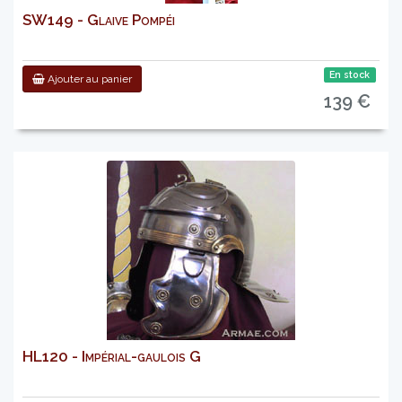
SW149 - Glaive Pompéi
En stock
Ajouter au panier
139 €
HL120 - Impérial-gaulois G