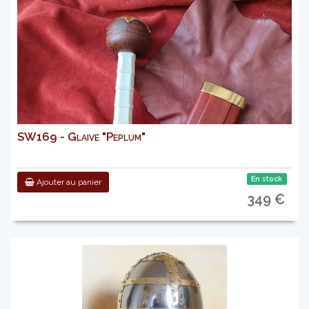
SW169 - Glaive "Peplum"
En stock
Ajouter au panier
349 €