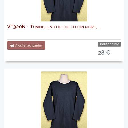
VT320N - Tunique en toile de coton noire,...
Indisponible
Ajouter au panier
28 €