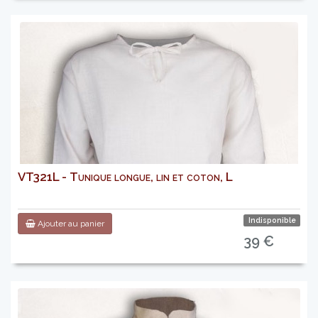
VT321L - Tunique longue, lin et coton, L
Indisponible
Ajouter au panier
39 €