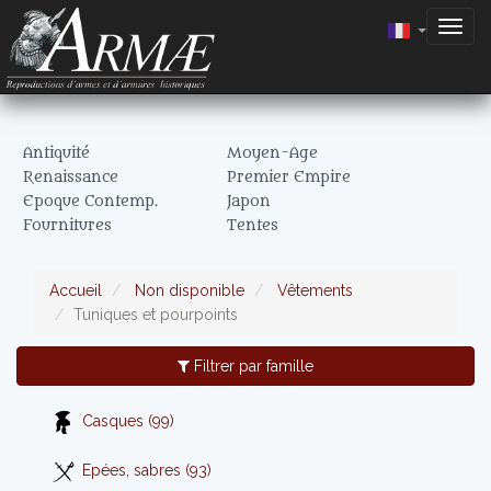
Togg
navig
Antiquité
Moyen-Age
Renaissance
Premier Empire
Epoque Contemp.
Japon
Fournitures
Tentes
Accueil
Non disponible
Vêtements
Tuniques et pourpoints
Filtrer par famille
Casques (99)
Epées, sabres (93)