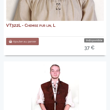
VT322L - Chemise pur lin, L
Indisponible
Ajouter au panier
37 €