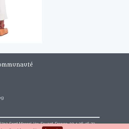
ommunauté
og
40 Saint Marcel-lès-Sauzet, France, 33 4 26 46 73