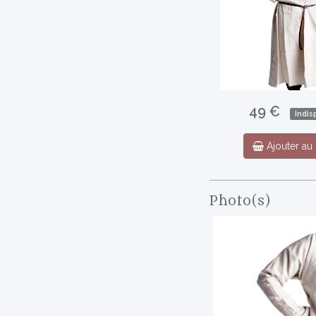
49 €
Indis
Ajouter au 
Photo(s)