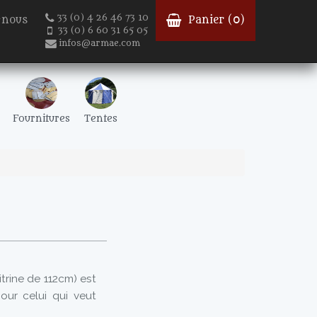
33 (0) 4 26 46 73 10
-nous
Panier (
0
)
33 (0) 6 60 31 65 05
infos@armae.com
Fournitures
Tentes
trine de 112cm) est
our celui qui veut