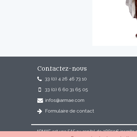
Contactez-nous
33 (0) 4 26 46 73 10
33 (0) 6 60 31 65 05
infos@armae.com
Formulaire de contact
ARMAE est une SAS au capital de 28850€ inscrite 