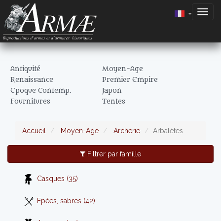
Togg
navig
Antiquité
Moyen-Age
Renaissance
Premier Empire
Epoque Contemp.
Japon
Fournitures
Tentes
Accueil
Moyen-Age
Archerie
Arbalètes
Filtrer par famille
Casques (35)
Epées, sabres (42)