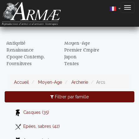
Togg
navig
Antiquité
Moyen-Age
Renaissance
Premier Empire
Epoque Contemp.
Japon
Fournitures
Tentes
Accueil
Moyen-Age
Archerie
Arcs
Filtrer par famille
Casques (35)
Epées, sabres (42)