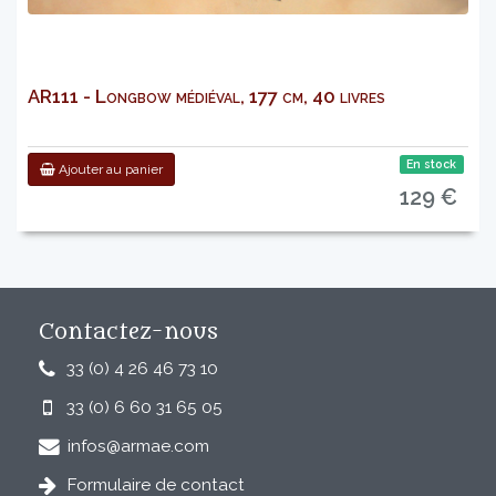
AR111 - Longbow médiéval, 177 cm, 40 livres
En stock
Ajouter au panier
129 €
Contactez-nous
33 (0) 4 26 46 73 10
33 (0) 6 60 31 65 05
infos@armae.com
Formulaire de contact