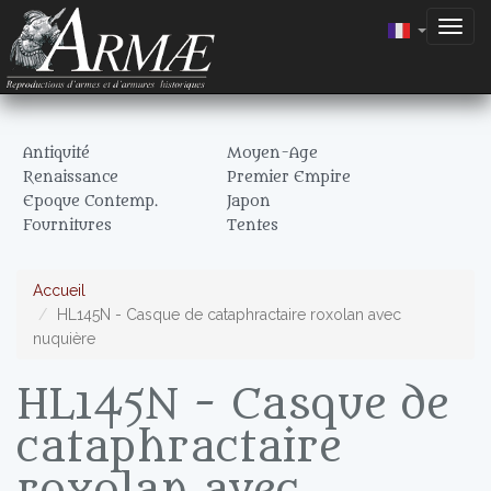
Togg
navig
Antiquité
Moyen-Age
Renaissance
Premier Empire
Epoque Contemp.
Japon
Fournitures
Tentes
Accueil
HL145N - Casque de cataphractaire roxolan avec
nuquière
HL145N - Casque de
cataphractaire
roxolan avec