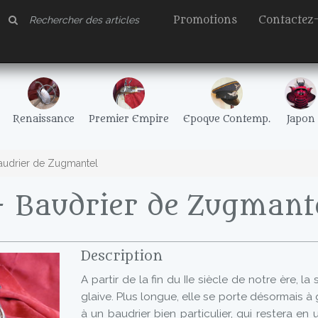
Promotions
Contactez
Renaissance
Premier Empire
Epoque Contemp.
Japon
audrier de Zugmantel
- Baudrier de Zugmant
Description
A partir de la fin du IIe siècle de notre ère, l
glaive. Plus longue, elle se porte désormais 
à un baudrier bien particulier, qui restera en