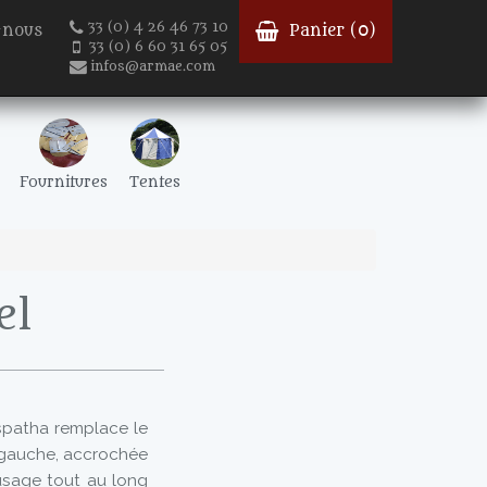
33 (0) 4 26 46 73 10
-nous
Panier (
0
)
33 (0) 6 60 31 65 05
infos@armae.com
Fournitures
Tentes
el
a spatha remplace le
à gauche, accrochée
 usage tout au long