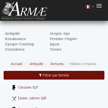
Togg
navig
Antiquité
Moyen-Age
Renaissance
Premier Empire
Epoque Contemp.
Japon
Fournitures
Tentes
Accueil
Antiquité
Armures
Mailles romaines
Filtrer par famille
Casques (97)
Epées, sabres (58)