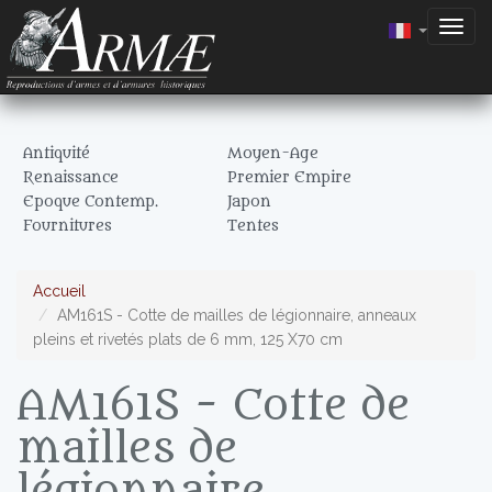
Togg
navig
Antiquité
Moyen-Age
Renaissance
Premier Empire
Epoque Contemp.
Japon
Fournitures
Tentes
Accueil
AM161S - Cotte de mailles de légionnaire, anneaux
pleins et rivetés plats de 6 mm, 125 X70 cm
AM161S - Cotte de
mailles de
légionnaire,