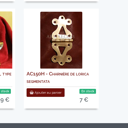
, type
AC150H - Charnière de lorica
segmentata
 stock
En stock
Ajouter au panier
99 €
7 €