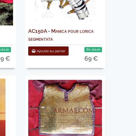
AC150A - Manica pour lorica
segmentata
 stock
En stock
Ajouter au panier
99 €
69 €