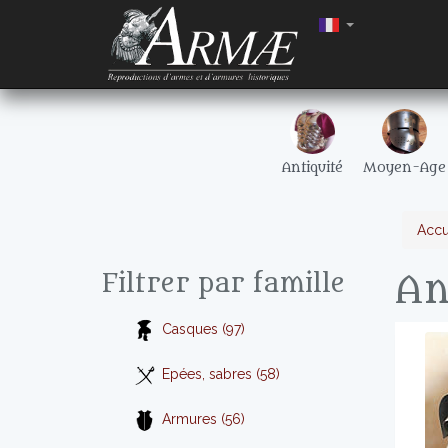
Antiquité
Moyen-Age
Accu
An
Filtrer par famille
Casques (97)
Epées, sabres (58)
Armures (56)