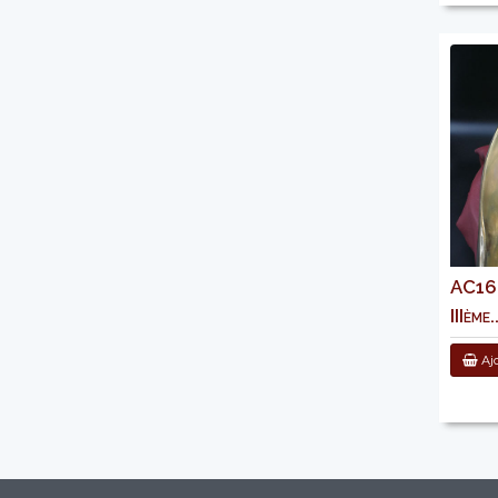
AC160 
IIIème..
Ajo