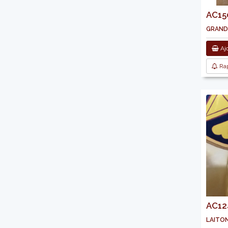
AC150
grande
Ajo
Rap
AC124
laito