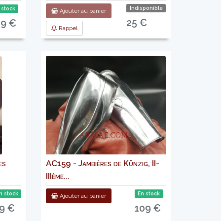
Indisponible
 stock
Ajouter au panier
25 €
29 €
Rappel
es
AC159 - Jambières de Künzig, II-
IIIème...
n stock
En stock
Ajouter au panier
9 €
109 €