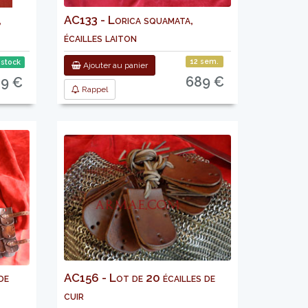
,
AC133 - Lorica squamata,
écailles laiton
12 sem.
 stock
Ajouter au panier
689 €
09 €
Rappel
de
AC156 - Lot de 20 écailles de
cuir