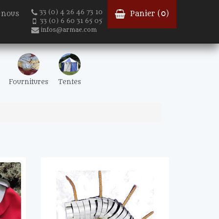
33 (0) 4 26 46 73 10
-nous
Panier (
0
)
33 (0) 6 60 31 65 05
infos@armae.com
Fournitures
Tentes