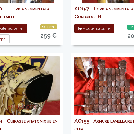
L - Lorica segmentata
AC157 - Lorica segmentata
 taille
Corbridge B
15 sem.
En
uter au panier
Ajouter au panier
259 €
2
pel
 - Cuirasse anatomique en
AC155 - Armure lamellaire 
n
cuir