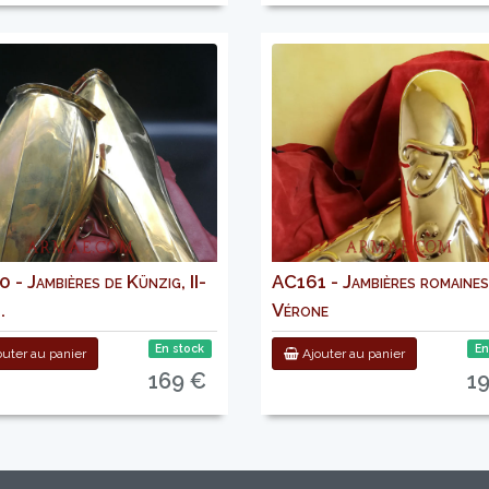
- Jambières de Künzig, II-
AC161 - Jambières romaines
.
Vérone
En stock
En
uter au panier
Ajouter au panier
169 €
1