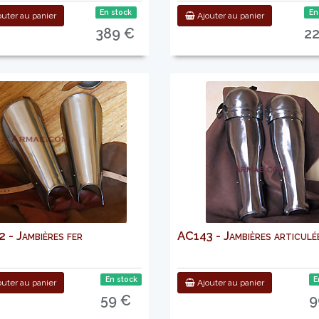
En stock
En
uter au panier
Ajouter au panier
389 €
2
 - Jambières fer
AC143 - Jambières articulé
En stock
E
uter au panier
Ajouter au panier
59 €
9