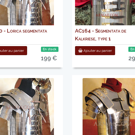
 - Lorica segmentata
AC164 - Segmentata de
Kalkriese, type 1
En stock
En
uter au panier
Ajouter au panier
199 €
2