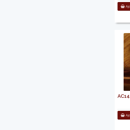
Ajo
AC142
Ajo