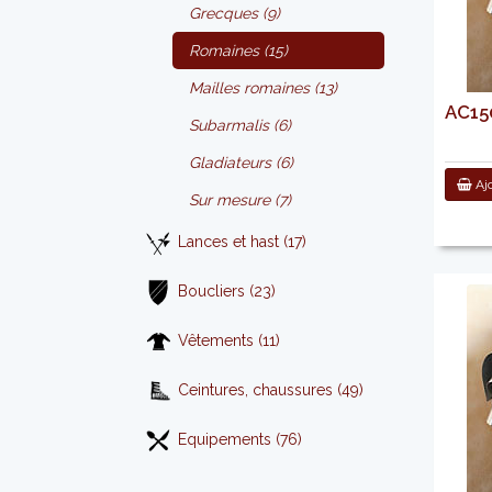
Grecques (9)
Romaines (15)
Mailles romaines (13)
AC150
Subarmalis (6)
Gladiateurs (6)
Ajo
Sur mesure (7)
Lances et hast (17)
Boucliers (23)
Vêtements (11)
Ceintures, chaussures (49)
Equipements (76)