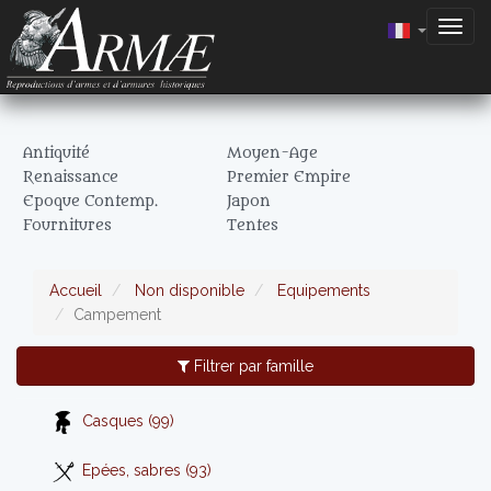
Togg
navig
Antiquité
Moyen-Age
Renaissance
Premier Empire
Epoque Contemp.
Japon
Fournitures
Tentes
Accueil
Non disponible
Equipements
Campement
Filtrer par famille
Casques (99)
Epées, sabres (93)