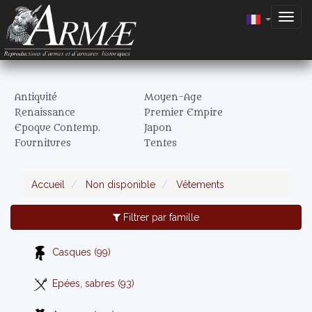
Togg
navig
Antiquité
Moyen-Age
Renaissance
Premier Empire
Epoque Contemp.
Japon
Fournitures
Tentes
Accueil
Non disponible
Vêtements
Filtrer par famille
Casques (99)
Epées, sabres (93)