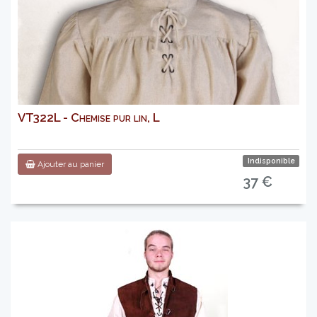
VT322L - Chemise pur lin, L
Indisponible
Ajouter au panier
37 €