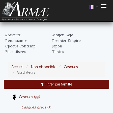
Togg
navig
Antiquité
Moyen-Age
Renaissance
Premier Empire
Epoque Contemp.
Japon
Fournitures
Tentes
Accueil
Non disponible
Casques
Gladiateurs
Filtrer par famille
Casques (99)
Casques grecs (7)