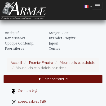
Togg
navig
Antiquité
Moyen-Age
Renaissance
Premier Empire
Epoque Contemp.
Japon
Fournitures
Tentes
Accueil
Premier Empire
Mousquets et pistolets
Mousquets et pistolets prussiens
Filtrer par famille
Casques (13)
Epées, sabres (38)