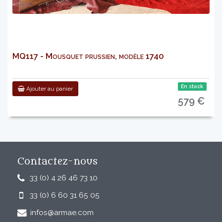
MQ117 - Mousquet prussien, modèle 1740
En stock
Ajouter au panier
579 €
Contactez-nous
33 (0) 4 26 46 73 10
33 (0) 6 60 31 65 05
infos@armae.com