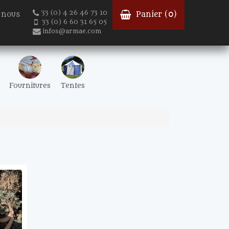
33 (0) 4 26 46 73 10
-nous
Panier (
0
)
33 (0) 6 60 31 65 05
infos@armae.com
Fournitures
Tentes