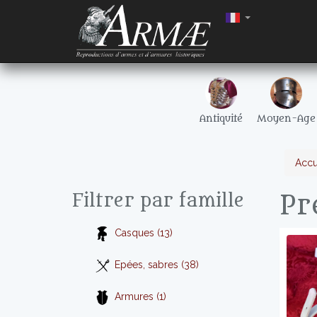
Antiquité
Moyen-Age
Accu
Pr
Filtrer par famille
Casques (13)
Epées, sabres (38)
Armures (1)