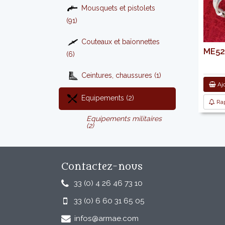
Mousquets et pistolets
(91)
Couteaux et baïonnettes
ME520
(6)
Ceintures, chaussures (1)
Ajo
Equipements (2)
Rap
Equipements militaires
(2)
Contactez-nous
33 (0) 4 26 46 73 10
33 (0) 6 60 31 65 05
infos@armae.com