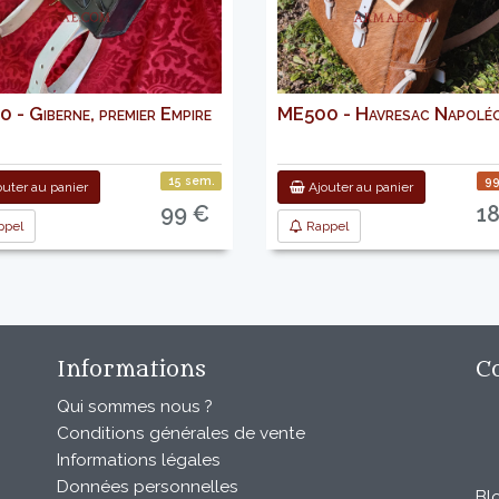
 - Giberne, premier Empire
ME500 - Havresac Napoléo
15 sem.
99
uter au panier
Ajouter au panier
99 €
1
pel
Rappel
Informations
C
Qui sommes nous ?
Conditions générales de vente
Informations légales
Données personnelles
Bl