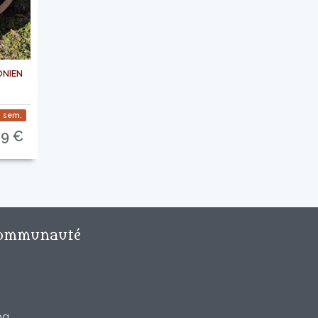
nien
 sem.
89 €
ommunauté
og