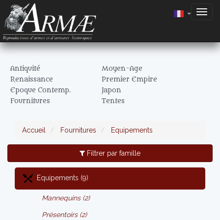
Togg
navig
Antiquité
Moyen-Age
Renaissance
Premier Empire
Epoque Contemp.
Japon
Fournitures
Tentes
Accueil
Fournitures
Equipements
Filtrer par famille
Equipements (9)
Mannequins (2)
Présentoirs (2)