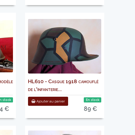
modèle
HL610 - Casque 1918 camouflé
de l'infanterie...
n stock
En stock
Ajouter au panier
4 €
89 €