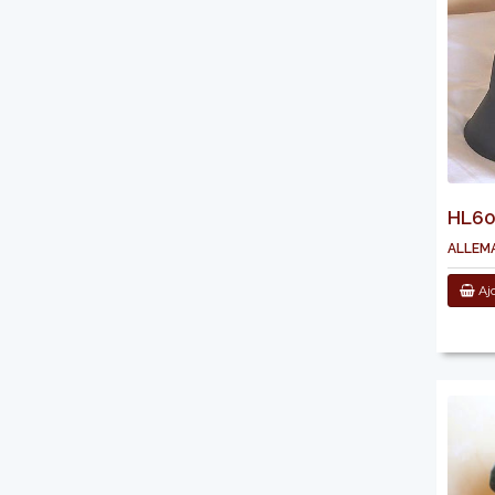
HL603
allema
Ajo