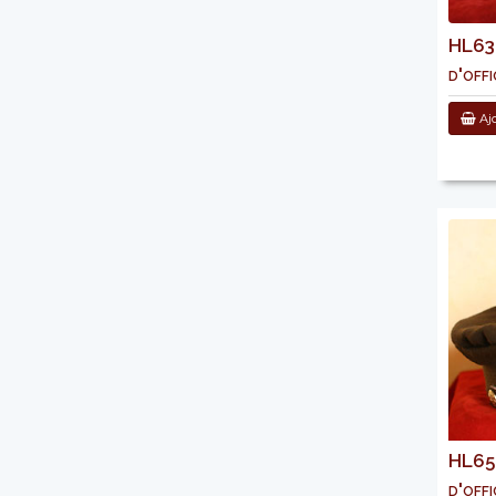
HL632
d'offi
Ajo
HL650
d'offi