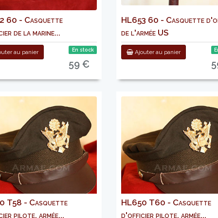
 60 - Casquette
HL653 60 - Casquette d'of
cier de la marine...
de l'armée US
En stock
E
uter au panier
Ajouter au panier
59 €
5
 T58 - Casquette
HL650 T60 - Casquette
cier pilote, armée...
d'officier pilote, armée...