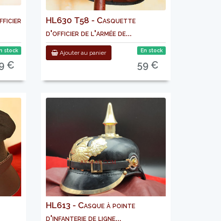
ficier
HL630 T58 - Casquette
d'officier de l'armée de...
n stock
En stock
Ajouter au panier
9 €
59 €
HL613 - Casque à pointe
d'infanterie de ligne...