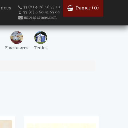
33 (0) 4 26 46 73 10
-nous
Panier (
0
)
33 (0) 6 60 31 65 05
infos@armae.com
Fournitures
Tentes