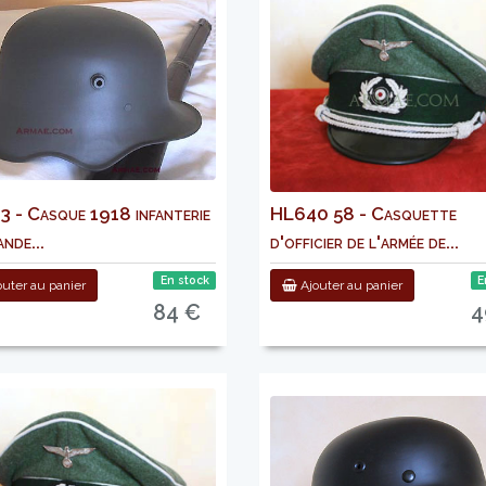
 - Casque 1918 infanterie
HL640 58 - Casquette
nde...
d'officier de l'armée de...
En stock
E
uter au panier
Ajouter au panier
84 €
4