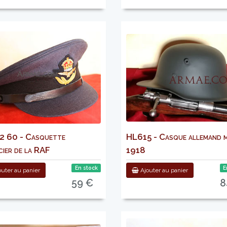
 60 - Casquette
HL615 - Casque allemand 
cier de la RAF
1918
En stock
E
uter au panier
Ajouter au panier
59 €
8