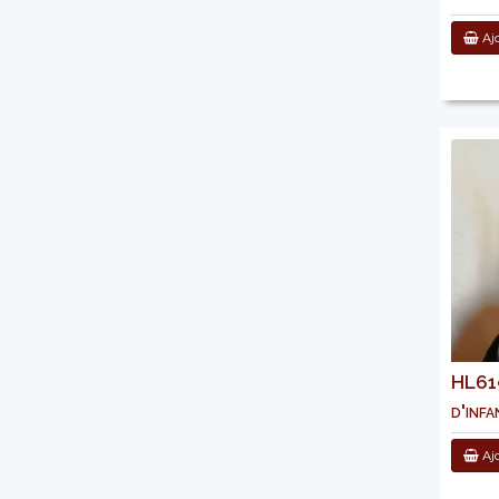
Ajo
HL619
d'infa
Ajo