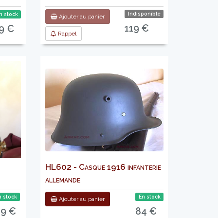
Indisponible
n stock
Ajouter au panier
119 €
9 €
Rappel
HL602 - Casque 1916 infanterie
allemande
n stock
En stock
Ajouter au panier
19 €
84 €