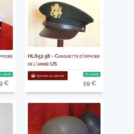
ficier
HL653 58 - Casquette d'officier
de l'armée US
n stock
En stock
Ajouter au panier
9 €
59 €