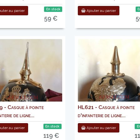
En stock
E
uter au panier
Ajouter au panier
59 €
5
 - Casque à pointe
HL621 - Casque à pointe
nterie de ligne...
d'infanterie de ligne...
En stock
E
uter au panier
Ajouter au panier
119 €
1