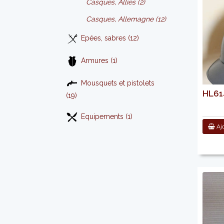
Casques, Alliés (2)
Casques, Allemagne (12)
Epées, sabres (12)
Armures (1)
Mousquets et pistolets
HL614
(19)
Equipements (1)
Ajo