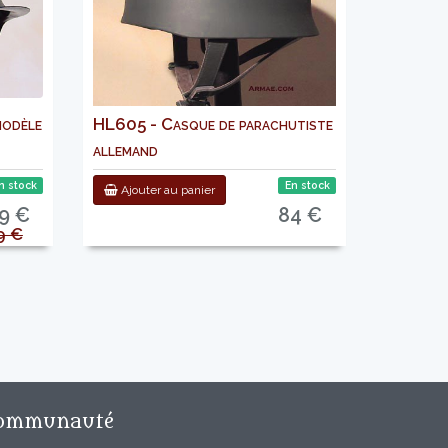
modèle
HL605 - Casque de parachutiste
allemand
n stock
En stock
Ajouter au panier
9 €
84 €
9 €
ommunauté