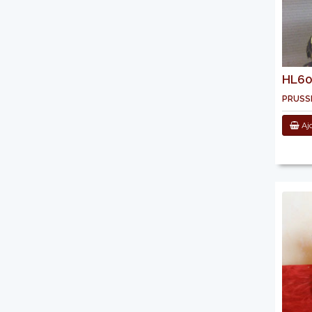
HL601
pruss
Ajo