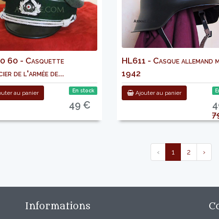
 60 - Casquette
HL611 - Casque allemand 
cier de l'armée de...
1942
En stock
E
uter au panier
Ajouter au panier
49 €
4
7
‹
1
2
›
Informations
C