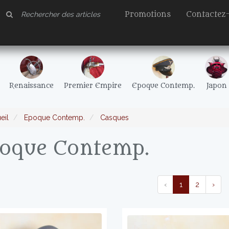
Promotions
Contactez
Renaissance
Premier Empire
Epoque Contemp.
Japon
eil
Epoque Contemp.
Casques
oque Contemp.
‹
1
2
›