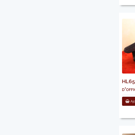
HL652
d'offi
Ajo