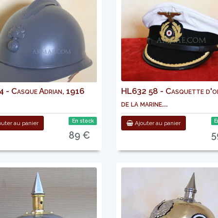
 - Casque Adrian, 1916
HL632 58 - Casquette d'of
de la marine...
En stock
E
uter au panier
Ajouter au panier
89 €
5