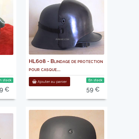
HL608 - Blindage de protection
pour casque...
n stock
En stock
Ajouter au panier
9 €
59 €