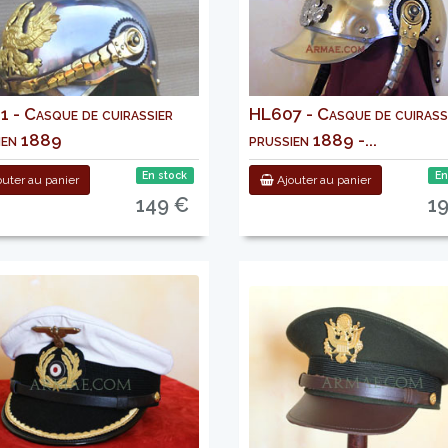
 - Casque de cuirassier
HL607 - Casque de cuirass
ien 1889
prussien 1889 -...
En stock
En
uter au panier
Ajouter au panier
149 €
1