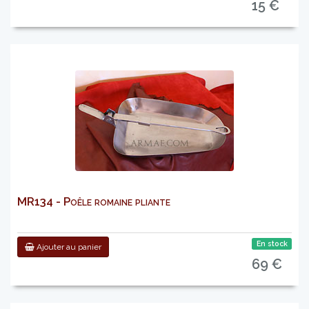
15 €
MR134 - Poêle romaine pliante
En stock
Ajouter au panier
69 €