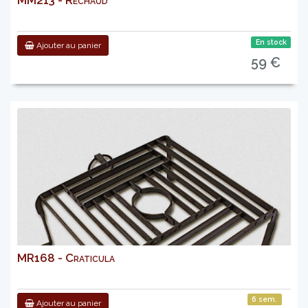
MM213 - Réchaud
En stock
Ajouter au panier
59 €
MR168 - Craticula
6 sem.
Ajouter au panier