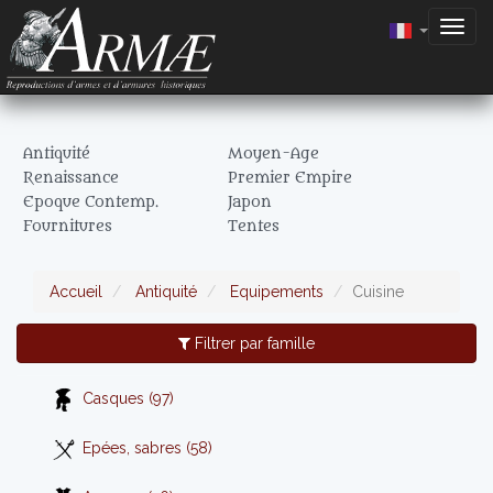
Togg
navig
Antiquité
Moyen-Age
Renaissance
Premier Empire
Epoque Contemp.
Japon
Fournitures
Tentes
Accueil
Antiquité
Equipements
Cuisine
Filtrer par famille
Casques (97)
Epées, sabres (58)