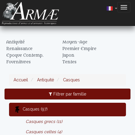
Togg
navig
Antiquité
Moyen-Age
Renaissance
Premier Empire
Epoque Contemp.
Japon
Fournitures
Tentes
Accueil
Antiquité
Casques
Filtrer par famille
Casques (97)
Casques grecs (11)
Casques celtes (4)