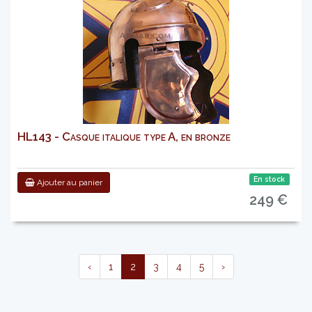
HL143 - Casque italique type A, en bronze
En stock
Ajouter au panier
249 €
‹
1
2
3
4
5
›