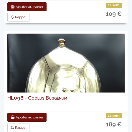
12 sem.
Ajouter au panier
109 €
Rappel
HL098 - Coolus Buggenum
12 sem.
Ajouter au panier
189 €
Rappel