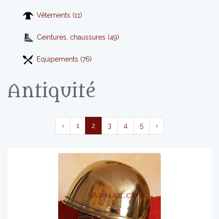
Vêtements (11)
Ceintures, chaussures (49)
Equipements (76)
Antiquité
‹
1
2
3
4
5
›