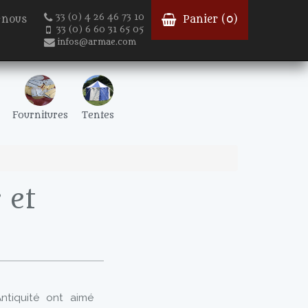
33 (0) 4 26 46 73 10
-nous
Panier (
0
)
33 (0) 6 60 31 65 05
infos@armae.com
Fournitures
Tentes
 et
Antiquité ont aimé