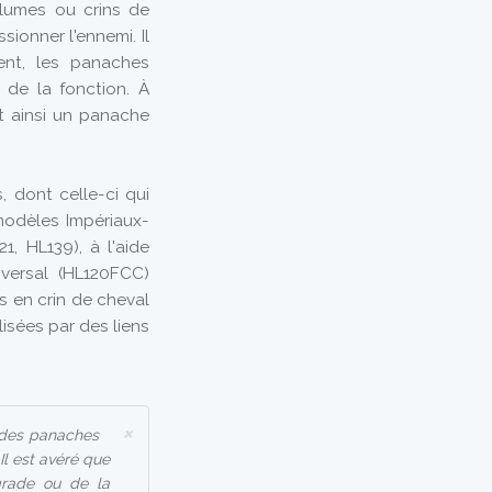
lumes ou crins de
sionner l'ennemi. Il
nt, les panaches
u de la fonction. À
nt ainsi un panache
, dont celle-ci qui
 modèles Impériaux-
1, HL139), à l'aide
sversal (HL120FCC)
es en crin de cheval
lisées par des liens
×
e des panaches
Il est avéré que
grade ou de la