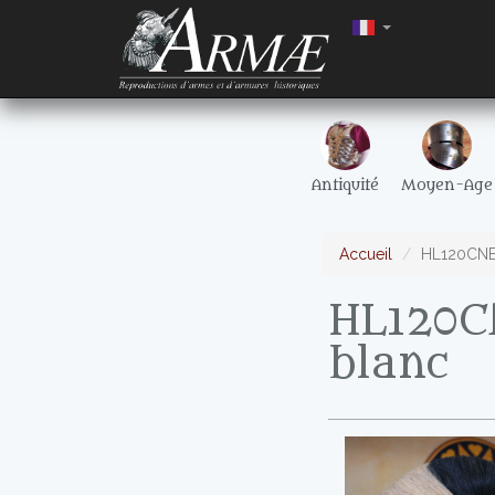
Antiquité
Moyen-Age
Accueil
HL120CNB -
HL120CN
blanc