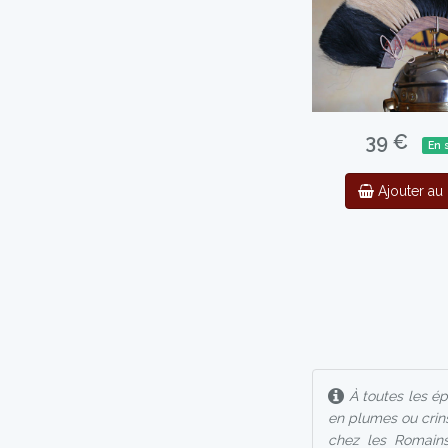
39 €
En 
Ajouter au 
À toutes les ép
en plumes ou crins
chez les Romains