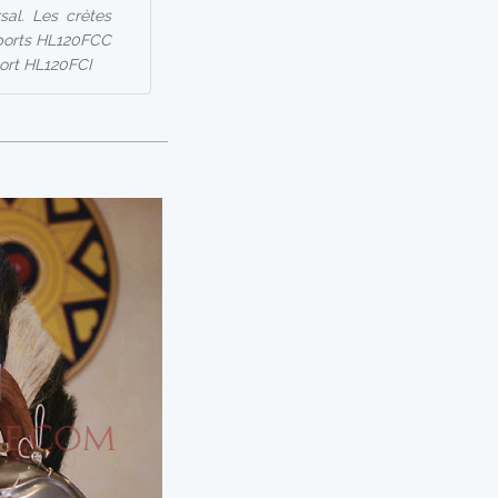
sal. Les crètes
upports HL120FCC
port HL120FCI