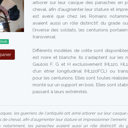
arborer sur leur casque des panaches en p
cheval, afin d'augmenter leur stature et impres
est avéré que chez les Romains notamme
avaient aussi un rôle distinctif, du grade o
l'inverse des soldats, les centurions portaie
transversal.
stock
Différents modèles de crête sont disponibles
panier
est noire et blanche. Ils s'adaptent sur les
Gaulois F, G et H exclusivement (HL120, HL12
d'un étrier longitudinal (HL120FCL) ou tran
pour les centurions. Elles sont toutes réalisé
monté sur un support en bois. Elles sont stabi
passant à leurs extrémités.
oques, les guerriers de l'antiquité ont aimé arborer sur leur casqu
 de cheval, afin d'augmenter leur stature et impressionner l'ennemi. 
 notamment, les panaches avaient aussi un rôle distinctif, du 