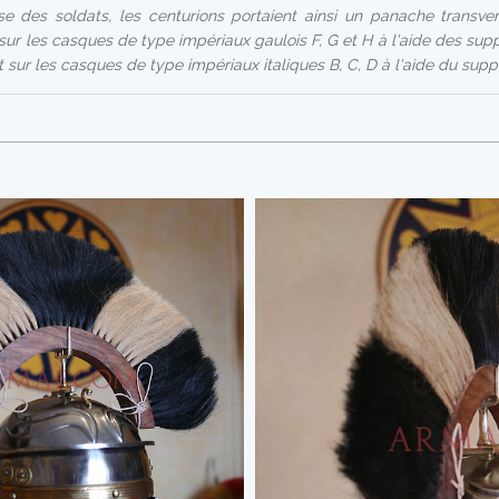
erse des soldats, les centurions portaient ainsi un panache transver
t sur les casques de type impériaux gaulois F, G et H à l'aide des s
 sur les casques de type impériaux italiques B, C, D à l'aide du sup