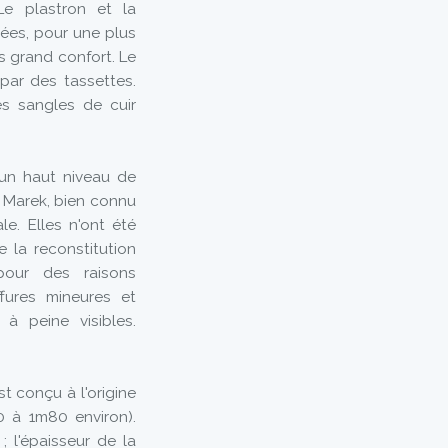
e plastron et la
ulées, pour une plus
 grand confort. Le
par des tassettes.
es sangles de cuir
'un haut niveau de
l Marek, bien connu
e. Elles n'ont été
 la reconstitution
 pour des raisons
ffures mineures et
à peine visibles.
st conçu à l'origine
 à 1m80 environ).
; l'épaisseur de la