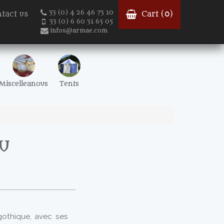
33 (0) 4 26 46 73 10
tact us
Cart (
0
)
33 (0) 6 60 31 65 05
infos@armae.com
Miscelleanous
Tents
du
gothique, avec ses