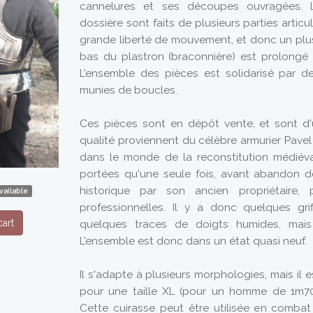
cannelures et ses découpes ouvragées. L
dossière sont faits de plusieurs parties artic
grande liberté de mouvement, et donc un plus
bas du plastron (braconnière) est prolongé 
L'ensemble des pièces est solidarisé par d
munies de boucles.
Ces pièces sont en dépôt vente, et sont d
qualité proviennent du célèbre armurier Pave
dans le monde de la reconstitution médiéval
portées qu'une seule fois, avant abandon de
historique par son ancien propriétaire,
vailable
professionnelles. Il y a donc quelques gri
art
quelques traces de doigts humides, mais 
L'ensemble est donc dans un état quasi neuf.
Il s'adapte à plusieurs morphologies, mais il e
pour une taille XL (pour un homme de 1m70
Cette cuirasse peut être utilisée en combat 