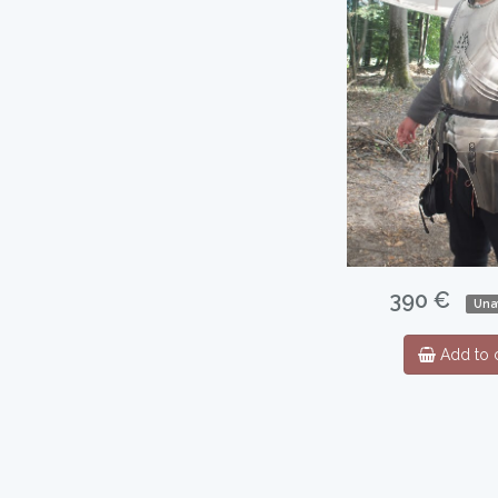
390 €
Una
Add to c