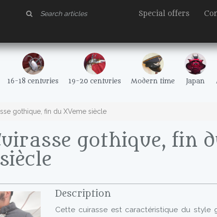
Special offers
Con
16-18 centuries
19-20 centuries
Modern time
Japan
sse gothique, fin du XVeme siècle
uirasse gothique, fin 
iècle
Description
Cette cuirasse est caractéristique du style 