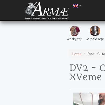
Antiquity
Middle age
Home
DV2 - Cuira
DV2 - C
XVeme s