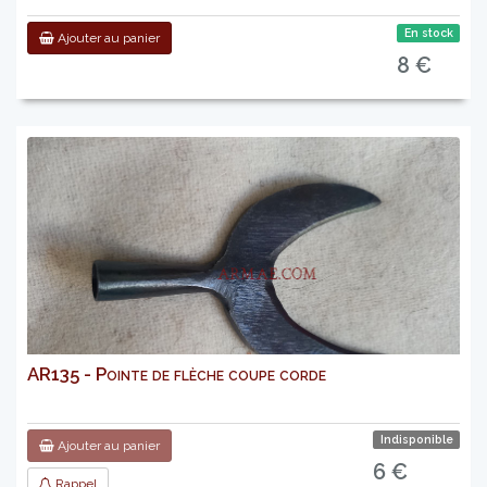
En stock
Ajouter au panier
8 €
AR135 - Pointe de flèche coupe corde
Indisponible
Ajouter au panier
6 €
Rappel