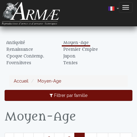
Togg
navig
Antiquité
Moyen-Age
Renaissance
Premier Empire
Epoque Contemp.
Japon
Fournitures
Tentes
Accueil
Moyen-Age
Filtrer par famille
Moyen-Age