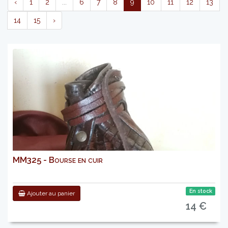
‹
1
2
...
6
7
8
9
10
11
12
13
14
15
›
MM325 - Bourse en cuir
En stock
Ajouter au panier
14 €