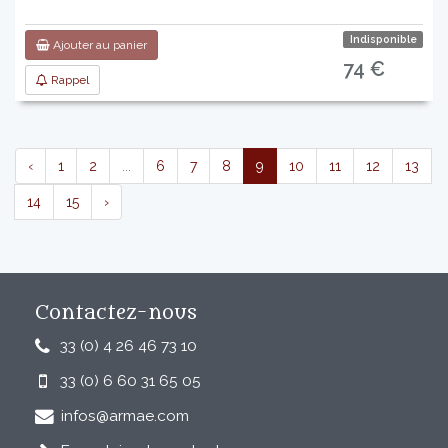
Indisponible
Ajouter au panier
74 €
Rappel
‹
1
2
...
6
7
8
9
10
11
12
13
14
15
›
Contactez-nous
33 (0) 4 26 46 73 10
33 (0) 6 60 31 65 05
infos@armae.com