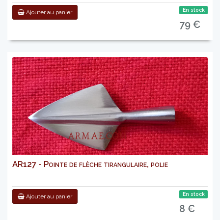
En stock
Ajouter au panier
79 €
AR127 - Pointe de flèche tirangulaire, polie
En stock
Ajouter au panier
8 €