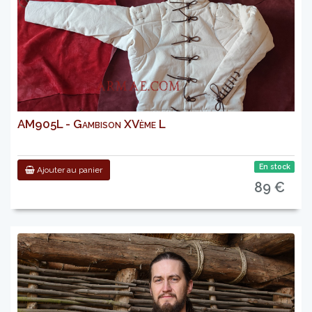
AM905L - Gambison XVème L
En stock
Ajouter au panier
89 €