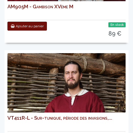
AM905M - Gambison XVème M
En stock
Ajouter au panier
89 €
VT411R-L - Sur-tunique, période des invasions,...