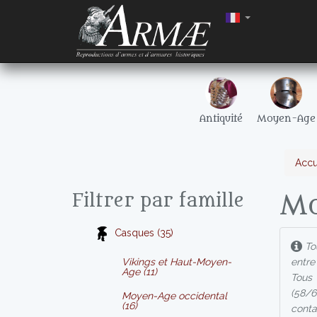
Antiquité
Moyen-Age
Accu
Mo
Filtrer par famille
Casques (35)
Tou
Vikings et Haut-Moyen-
entre
Age (11)
Tous 
(58/6
Moyen-Age occidental
(16)
conta