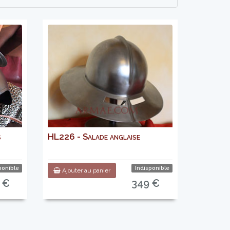
s
HL226 - Salade anglaise
ponible
Indisponible
Ajouter au panier
 €
349 €