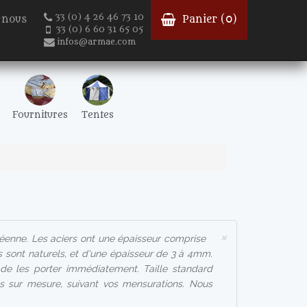
33 (0) 4 26 46 73 10
-nous
Panier (
0
)
33 (0) 6 60 31 65 05
infos@armae.com
Fournitures
Tentes
×
éenne. Les aciers ont une épaisseur comprise
rs sont naturels, et d'une épaisseur de 3 à 4mm.
 de les porter immédiatement. Taille standard
s sur mesure, suivant vos mensurations. Nous