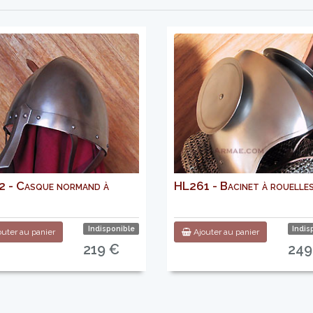
 - Casque normand à
HL261 - Bacinet à rouelle
Indisponible
Indis
uter au panier
Ajouter au panier
219 €
249