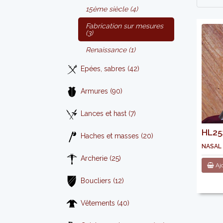
15ème siècle (4)
Fabrication sur mesures
(3)
Renaissance (1)
Epées, sabres (42)
Armures (90)
Lances et hast (7)
HL252
Haches et masses (20)
nasal
Archerie (25)
Ajo
Boucliers (12)
Vêtements (40)