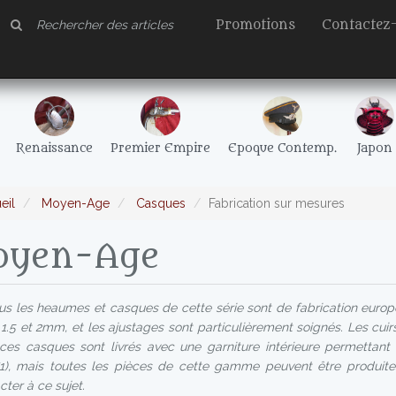
Promotions
Contactez
Renaissance
Premier Empire
Epoque Contemp.
Japon
eil
Moyen-Age
Casques
Fabrication sur mesures
yen-Age
s les heaumes et casques de cette série sont de fabrication europ
 1.5 et 2mm, et les ajustages sont particulièrement soignés. Les cui
ces casques sont livrés avec une garniture intérieure permettant
1), mais toutes les pièces de cette gamme peuvent être produite
cter à ce sujet.