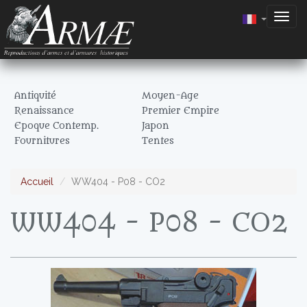
Togg
navig
Antiquité
Moyen-Age
Renaissance
Premier Empire
Epoque Contemp.
Japon
Fournitures
Tentes
Accueil
WW404 - P08 - CO2
WW404 - P08 - CO2