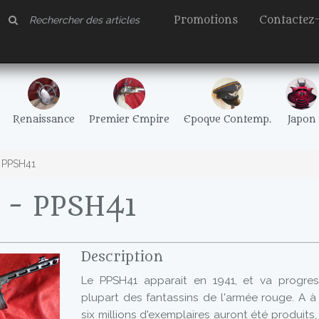
Promotions
Contactez
Renaissance
Premier Empire
Epoque Contemp.
Japon
PPSH41
- PPSH41
Description
Le PPSH41 apparait en 1941, et va progres
plupart des fantassins de l'armée rouge. A à l
six millions d'exemplaires auront été produits