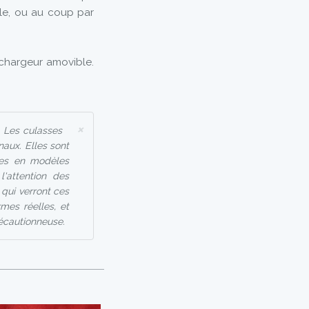
fale, ou au coup par
 chargeur amovible.
×
. Les culasses
aux. Elles sont
mées en modèles
l'attention des
 qui verront ces
rmes réelles, et
récautionneuse.