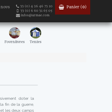
33 (0) 4 26 46 73 10
-nous
Panier (
0
)
33 (0) 6 60 31 65 05
infos@armae.com
Fournitures
Tentes
sivement doter la
a fin de la guerre,
, et les deux camps