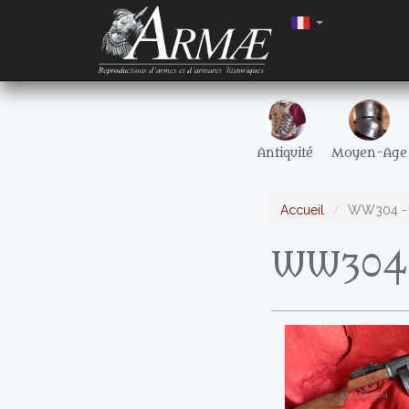
Antiquité
Moyen-Age
Accueil
WW304 - 
WW304 