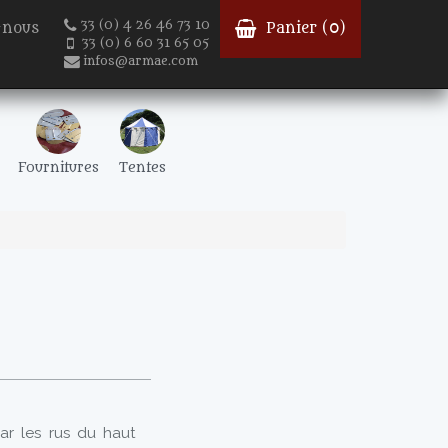
33 (0) 4 26 46 73 10
-nous
Panier (
0
)
33 (0) 6 60 31 65 05
infos@armae.com
Fournitures
Tentes
ar les rus du haut