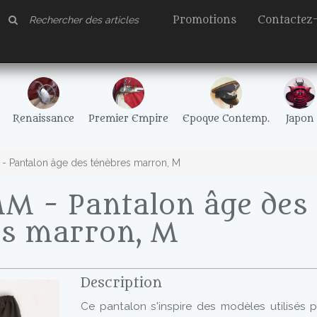
Promotions
Contactez
Renaissance
Premier Empire
Epoque Contemp.
Japon
 Pantalon âge des ténèbres marron, M
M - Pantalon âge des
es marron, M
Description
Ce pantalon s'inspire des modèles utilisés p