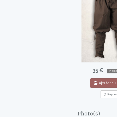
35 €
Indis
Ajouter au 
Rappe
Photo(s)