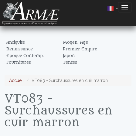
Togg
navig
Antiquité
Moyen-Age
Renaissance
Premier Empire
Epoque Contemp.
Japon
Fournitures
Tentes
Accueil
VT083 - Surchaussures en cuir marron
VT083 -
Surchaussures en
cuir marron