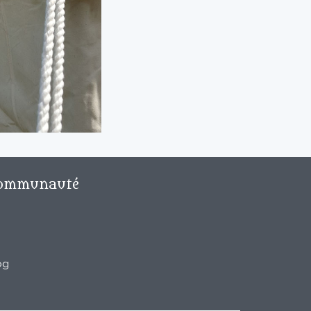
ommunauté
og