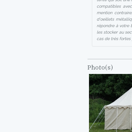
compatibles avec
mention contraire
d'oeillets métall
répondre à votre be
les stocker au sec
cas de très fortes 
Photo(s)