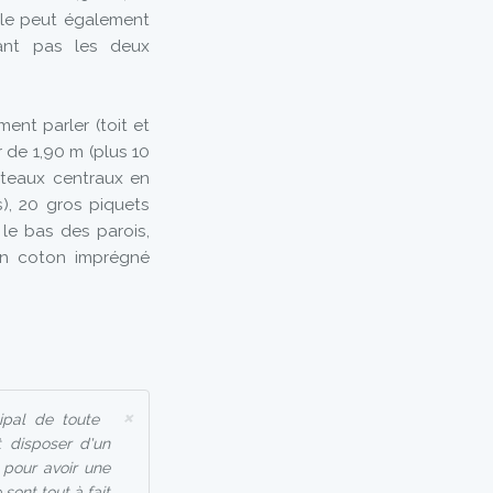
lle peut également
ant pas les deux
nt parler (toit et
 de 1,90 m (plus 10
poteaux centraux en
), 20 gros piquets
 le bas des parois,
 en coton imprégné
×
ipal de toute
 disposer d'un
 pour avoir une
sont tout à fait