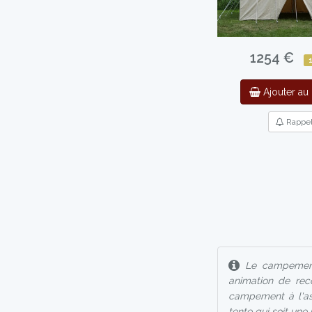
1254 €
Ajouter au 
Rappe
Le campement, 
animation de rec
campement à l'asp
tente qui soit une