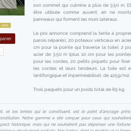
son sommet qui culmine à plus de 3,50 m. E
être utilisée comme auvent, en ne mont
panneaux qui forment les murs latéraux.
1 sem.
Le prix annoncé comprend la tente à propreme
panier
parois séparés), 20 poteaux verticaux en acier
cm pour la pointe qui traverse la toile), 2 
l
acier de 3,50 m (plus 10 cm pour les pointes
pour les cordes, 20 petits piquets pour fixer
les cordes et leurs tendeurs. La toile est
(antifongique et imperméabilisé), de 425g/m2.
Trois paquets pour un poids total de 85 kg.
et les tentes qui le constituent, est le point d'ancrage princ
onstitution. Notre gamme a été conçue pour ceux qui souhaitent
ect historique, mais qui ne souhaitent pas dépenser une fortune
 réplique absolument parfaite. Nos tentes, dont le modèle et la forme 