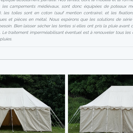
 les campements médiévaux, sont donc équipées de poteaux mét
), les toiles sont en coton (sauf mention contraire), et les fixatio
iques et pièces en métal. Nous espèrons que les solutions de séri
soin. Bien laisser sécher les tentes si elles ont pris la pluie avant d
. Le traitement imperméabilisant éventuel est à renouveler tous les
pluies.