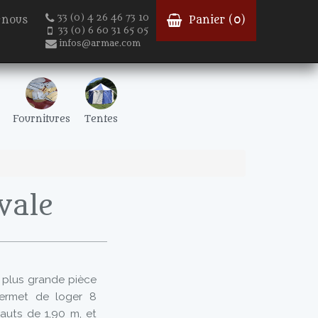
33 (0) 4 26 46 73 10
-nous
Panier (
0
)
33 (0) 6 60 31 65 05
infos@armae.com
Fournitures
Tentes
vale
a plus grande pièce
permet de loger 8
auts de 1,90 m, et