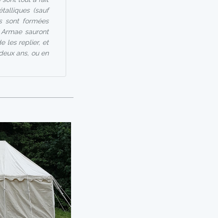
alliques (sauf
ns sont formées
e Armae sauront
e les replier, et
 deux ans, ou en