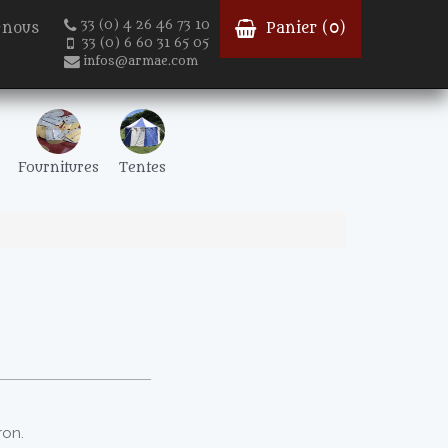
33 (0) 4 26 46 73 10
-nous
Panier (
0
)
33 (0) 6 60 31 65 05
infos@armae.com
Fournitures
Tentes
ron.