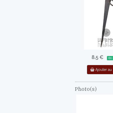
8.5 €
En 
Ajouter au 
Photo(s)