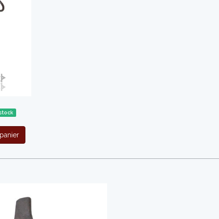
stock
panier