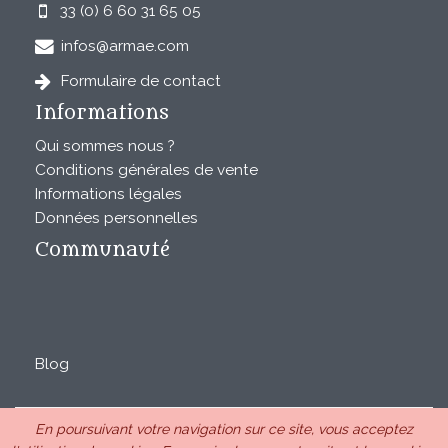
33 (0) 6 60 31 65 05
infos@armae.com
Formulaire de contact
Informations
Qui sommes nous ?
Conditions générales de vente
Informations légales
Données personnelles
Communauté
Blog
En poursuivant votre navigation sur ce site, vous acceptez
ARMAE est une SAS au capital de 28850€ inscrite au RCS