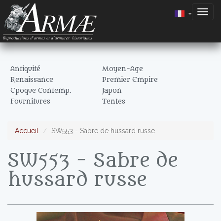
Togg
navig
Antiquité
Moyen-Age
Renaissance
Premier Empire
Epoque Contemp.
Japon
Fournitures
Tentes
Accueil
SW553 - Sabre de hussard russe
SW553 - Sabre de
hussard russe