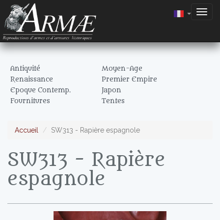
Togg
navig
Antiquité
Moyen-Age
Renaissance
Premier Empire
Epoque Contemp.
Japon
Fournitures
Tentes
Accueil
SW313 - Rapière espagnole
SW313 - Rapière
espagnole