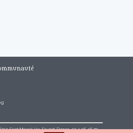
ommunauté
og
40 Saint Marcel-lès-Sauzet, France, 33 4 26 46 73