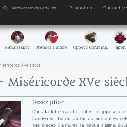
Promotions
Contactez
Renaissance
Premier Empire
Epoque Contemp.
Japon
iséricorde XVe siècle
 Miséricorde XVe sièc
Description
Dans la lutte que le fantassin oppose dés
lourdement bardé de fer, ou aux autres so
des pièces d'armures, la dague s'affine, pour