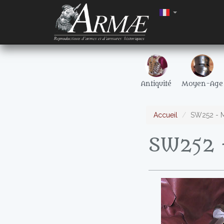
Antiquité
Moyen-Age
Accueil
SW252 - M
SW252 -