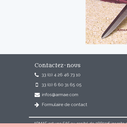
Contactez-nous
33 (0) 4 26 46 73 10
33 (0) 6 60 31 65 05
infos@armae.com
Formulaire de contact
ARMAE est une SAS au capital de 28850€ inscrite 