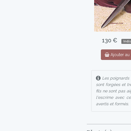
130 €
Indi
Ajouter au 
Les poignards e
sont forgées et t
fils ne sont pas a
l'escrime avec ce
avertis et formés.