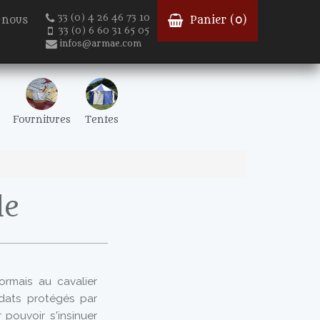
33 (0) 4 26 46 73 10
-nous
Panier (
0
)
33 (0) 6 60 31 65 05
infos@armae.com
Fournitures
Tentes
le
ormais au cavalier
ldats protégés par
 pouvoir s'insinuer