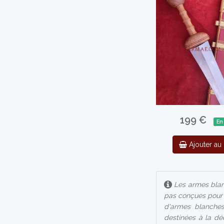
199 €
En
Ajouter au 
Les armes blanc
pas conçues pour l
d'armes blanches
destinées à la déc