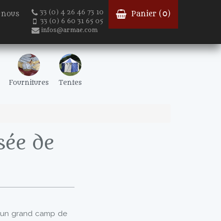
33 (0) 4 26 46 73 10
-nous
Panier (
0
)
33 (0) 6 60 31 65 05
infos@armae.com
Fournitures
Tentes
sée de
'un grand camp de