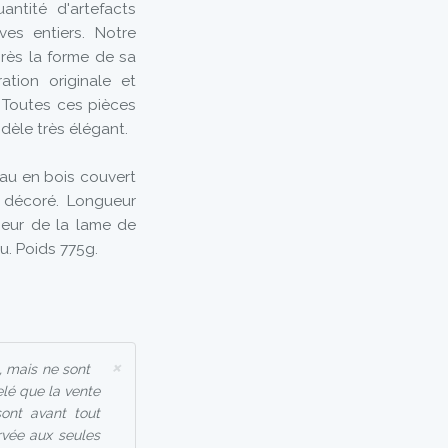
antité d'artefacts
ves entiers. Notre
près la forme de sa
ation originale et
. Toutes ces pièces
dèle très élégant.
eau en bois couvert
n décoré. Longueur
geur de la lame de
u. Poids 775g.
×
, mais ne sont
elé que la vente
ont avant tout
ervée aux seules