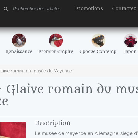
Promotions
Contactez
Renaissance
Premier Empire
Epoque Contemp.
Japon
laive romain du musée de Mayence
 Glaive romain du mu
ce
Description
Le musée de Mayence en Allemagne, siège d