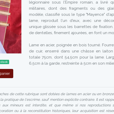
légionnaire sous l'Empire romain, a livré qu
militaires, dont des fragments ou des glai
modèle, classifié sous le type "Mayence" d'a
lame, reproduit l'un d'eux, avec une décor
unique glissée sous les barrettes de fixation
de dentelles, finement ajourées, en font un mo
Lame en acier, poignée en bois tourné. Fourr
de cuir, enserré dans une châsse en laito
totale 75cm, dont 54,5cm pour la lame. Lar
 stock
6,5cm à la garde, restreinte à 5cm en son milie
panier
hes de cette rubrique sont dotées de lames en acier ou en bronze
a pratique de l'escrime, sauf mention explicite contraire. Il est rapp
 aux mineurs est interdite, et que même si nos reproductions s
oration ou à la reconstitution historiques, leur acquisition est rés