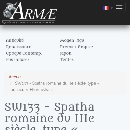
Togg
navig
Antiquité
Moyen-Age
Renaissance
Premier Empire
Epoque Contemp.
Japon
Fournitures
Tentes
Accueil
SW133 - Spatha romaine du IIIe siècle, type «
Lauriacum-Hromovka »
SW133 - Spatha
romaine du IIIe
siècle, type «