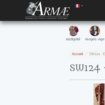
Antiquité
Moyen-Age
Accueil
SW124 - E
SW124 -