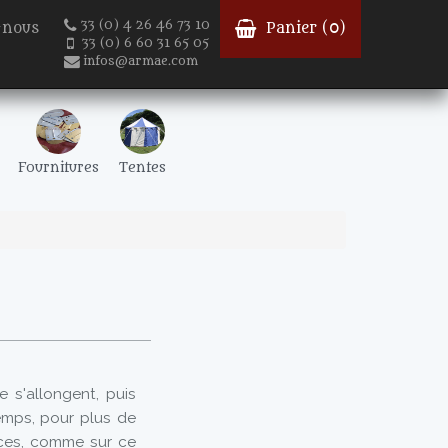
33 (0) 4 26 46 73 10
-nous
Panier (
0
)
33 (0) 6 60 31 65 05
infos@armae.com
Fournitures
Tentes
 s'allongent, puis
mps, pour plus de
tices, comme sur ce