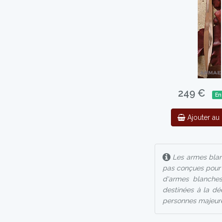
249 €
En
Ajouter au 
Les armes blanc
pas conçues pour l
d'armes blanches
destinées à la déc
personnes majeur