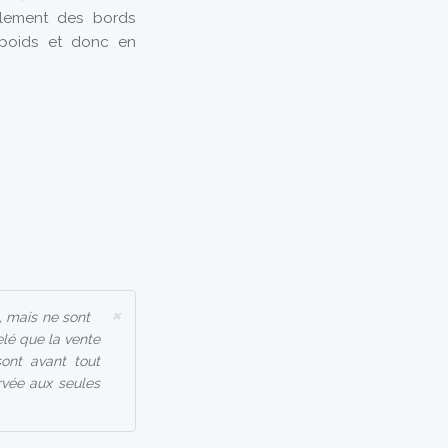
ulement des bords
n poids et donc en
×
, mais ne sont
elé que la vente
ont avant tout
ervée aux seules