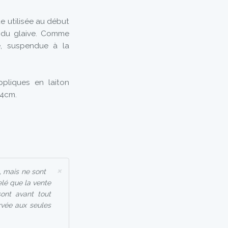
e utilisée au début
e du glaive. Comme
te, suspendue à la
ppliques en laiton
64cm.
×
, mais ne sont
elé que la vente
ont avant tout
ervée aux seules