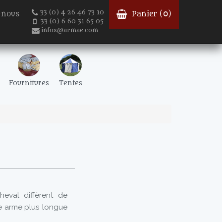
33 (0) 4 26 46 73 10
-nous
Panier (
0
)
33 (0) 6 60 31 65 05
infos@armae.com
Fournitures
Tentes
eval diffèrent de
une arme plus longue