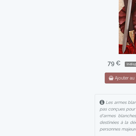
79 €
Indis
Ajouter au 
Les armes blanc
pas conçues pour l
d'armes blanches
destinées à la déc
personnes majeur