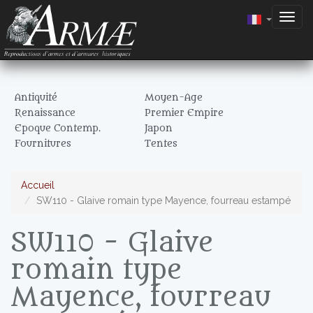
Togg
navig
Antiquité
Moyen-Age
Renaissance
Premier Empire
Epoque Contemp.
Japon
Fournitures
Tentes
Accueil
SW110 - Glaive romain type Mayence, fourreau estampé
SW110 - Glaive
romain type
Mayence, fourreau