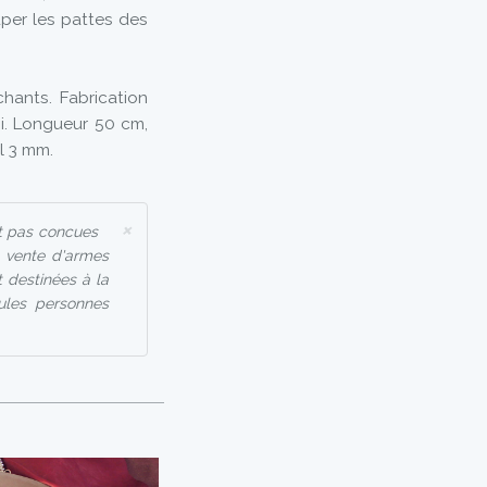
per les pattes des
chants. Fabrication
ni. Longueur 50 cm,
l 3 mm.
×
t pas concues
a vente d'armes
 destinées à la
eules personnes