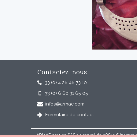
Contactez-nous
33 (0) 4 26 46 73 10
33 (0) 6 60 31 65 05
infos@armae.com
Formulaire de contact
ARMAE est une SAS au capital de 28850€ inscrite 