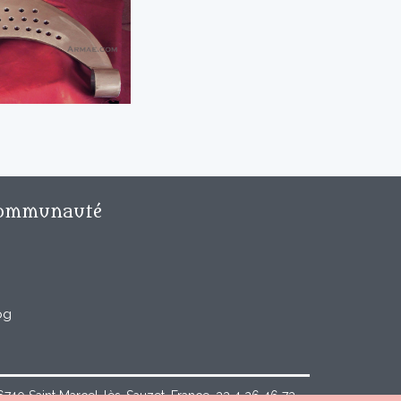
ommunauté
og
40 Saint Marcel-lès-Sauzet, France, 33 4 26 46 73