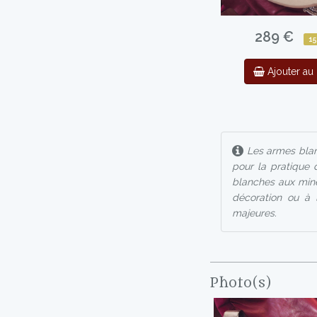
289 €
15
Ajouter au 
Les armes blan
pour la pratique 
blanches aux mine
décoration ou à l
majeures.
Photo(s)