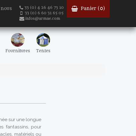
33 (0) 4 26 46 73 10
-nous
Panier (
0
)
33 (0) 6 60 31 65 05
infos@armae.com
Fournitures
Tentes
hée sur une longue
s fantassins, pour
acles, matériels ou